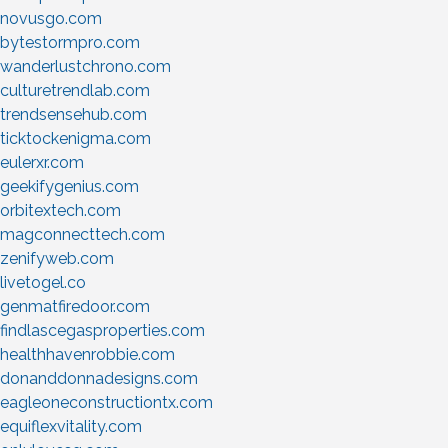
novusgo.com
bytestormpro.com
wanderlustchrono.com
culturetrendlab.com
trendsensehub.com
ticktockenigma.com
eulerxr.com
geekifygenius.com
orbitextech.com
magconnecttech.com
zenifyweb.com
livetogel.co
genmatfiredoor.com
findlascegasproperties.com
healthhavenrobbie.com
donanddonnadesigns.com
eagleoneconstructiontx.com
equiflexvitality.com