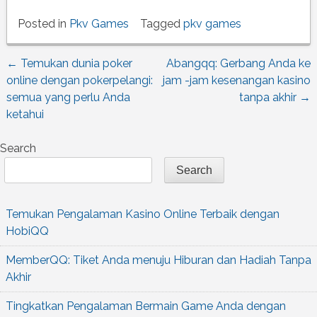
Posted in
Pkv Games
Tagged
pkv games
←
Temukan dunia poker
Abangqq: Gerbang Anda ke
Post
online dengan pokerpelangi:
jam -jam kesenangan kasino
semua yang perlu Anda
tanpa akhir
→
navigation
ketahui
Search
Search
Temukan Pengalaman Kasino Online Terbaik dengan
HobiQQ
MemberQQ: Tiket Anda menuju Hiburan dan Hadiah Tanpa
Akhir
Tingkatkan Pengalaman Bermain Game Anda dengan