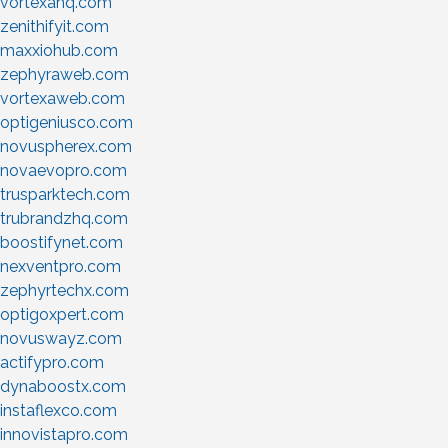
vortexahq.com
zenithifyit.com
maxxiohub.com
zephyraweb.com
vortexaweb.com
optigeniusco.com
novuspherex.com
novaevopro.com
trusparktech.com
trubrandzhq.com
boostifynet.com
nexventpro.com
zephyrtechx.com
optigoxpert.com
novuswayz.com
actifypro.com
dynaboostx.com
instaflexco.com
innovistapro.com