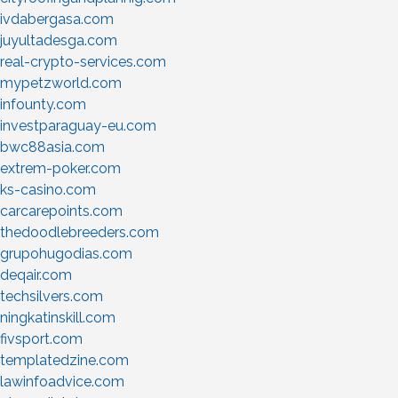
ivdabergasa.com
juyultadesga.com
real-crypto-services.com
mypetzworld.com
infounty.com
investparaguay-eu.com
bwc88asia.com
extrem-poker.com
ks-casino.com
carcarepoints.com
thedoodlebreeders.com
grupohugodias.com
deqair.com
techsilvers.com
ningkatinskill.com
fivsport.com
templatedzine.com
lawinfoadvice.com