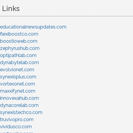
Links
educationalnewsupdates.com
flexiboostco.com
boostioweb.com
zephyrushub.com
optipathlab.com
dynabytelab.com
evolvionet.com
synexisplus.com
vortexonet.com
maxxifynet.com
innovexahub.com
dynacorelab.com
synexistechco.com
truvivopro.com
vividusco.com