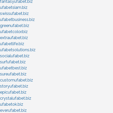
fantasyufabet.biz
ufabetsiam.biz
swissufabet.biz
ufabetbusiness.biz
greenufabet.biz
ufabetcolor.biz
extraufabet.biz
ufabetlife.biz
ufabetsolutions.biz
socialufabet.biz
surfufabet.biz
ufabetbest.biz
sureufabet.biz
customufabet.biz
storyufabet.biz
epicufabet.biz
crystalufabet.biz
ufabetok.biz
everufabet.biz