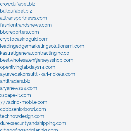
crowdufabet.biz
buildufabet.biz
alltransportnews.com
fashiontrandsnews.com
bbcreporters.com
cryptocasinoguid.com
leadingedgemarketingsolutionsmi.com
kastratigeneralcontractinginc.co
bestwholesalenfljerseysshop.com
openlivinglabdays14.com
ayurvedakonsultti-kari-nokela.com
antitraders.biz
aryanews24.com
xscape-it.com
777azino-mobile.com
cobbseniorbowl.com
technowdesign.com
durexsecurityandshipping.com
cityroofingandplannig.com