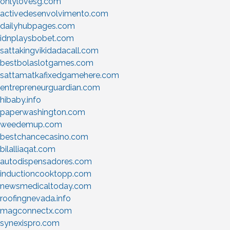
onlylovesg.com
activedesenvolvimento.com
dailyhubpages.com
idnplaysbobet.com
sattakingvikidadacall.com
bestbolaslotgames.com
sattamatkafixedgamehere.com
entrepreneurguardian.com
hibaby.info
paperwashington.com
weedemup.com
bestchancecasino.com
bilalliaqat.com
autodispensadores.com
inductioncooktopp.com
newsmedicaltoday.com
roofingnevada.info
magconnectx.com
synexispro.com