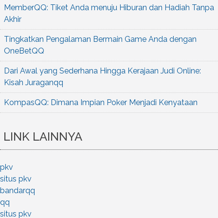
MemberQQ: Tiket Anda menuju Hiburan dan Hadiah Tanpa
Akhir
Tingkatkan Pengalaman Bermain Game Anda dengan
OneBetQQ
Dari Awal yang Sederhana Hingga Kerajaan Judi Online:
Kisah Juraganqq
KompasQQ: Dimana Impian Poker Menjadi Kenyataan
LINK LAINNYA
pkv
situs pkv
bandarqq
qq
situs pkv