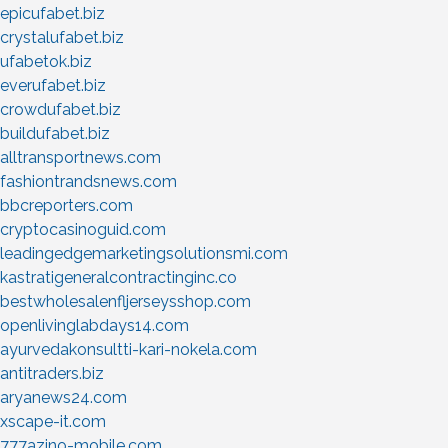
epicufabet.biz
crystalufabet.biz
ufabetok.biz
everufabet.biz
crowdufabet.biz
buildufabet.biz
alltransportnews.com
fashiontrandsnews.com
bbcreporters.com
cryptocasinoguid.com
leadingedgemarketingsolutionsmi.com
kastratigeneralcontractinginc.co
bestwholesalenfljerseysshop.com
openlivinglabdays14.com
ayurvedakonsultti-kari-nokela.com
antitraders.biz
aryanews24.com
xscape-it.com
777azino-mobile.com