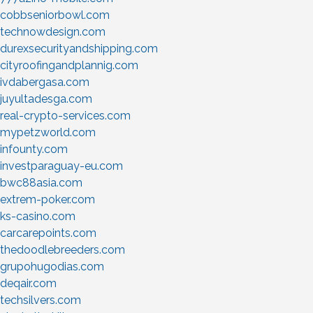
cobbseniorbowl.com
technowdesign.com
durexsecurityandshipping.com
cityroofingandplannig.com
ivdabergasa.com
juyultadesga.com
real-crypto-services.com
mypetzworld.com
infounty.com
investparaguay-eu.com
bwc88asia.com
extrem-poker.com
ks-casino.com
carcarepoints.com
thedoodlebreeders.com
grupohugodias.com
deqair.com
techsilvers.com