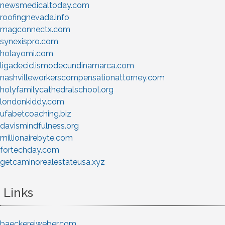
newsmedicaltoday.com
roofingnevada.info
magconnectx.com
synexispro.com
holayomi.com
ligadeciclismodecundinamarca.com
nashvilleworkerscompensationattorney.com
holyfamilycathedralschool.org
londonkiddy.com
ufabetcoaching.biz
davismindfulness.org
millionairebyte.com
fortechday.com
getcaminorealestateusa.xyz
Links
baeckereiweber.com