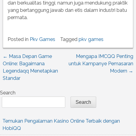
dan berkualitas tinggi, namun juga mendukung praktik
yang bertanggung jawab dan etis dalam industri batu
permata.
Posted in
Pkv Games
Tagged
pkv games
←
Masa Depan Game
Mengapa IMCQQ Penting
Post
Online: Bagaimana
untuk Kampanye Pemasaran
Legendaqq Menetapkan
Modern
→
navigation
Standar
Search
Search
Temukan Pengalaman Kasino Online Terbaik dengan
HobiQQ