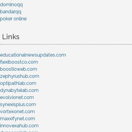
dominoqq
bandarqq
poker online
Links
educationalnewsupdates.com
flexiboostco.com
boostioweb.com
zephyrushub.com
optipathlab.com
dynabytelab.com
evolvionet.com
synexisplus.com
vortexonet.com
maxxifynet.com
innovexahub.com