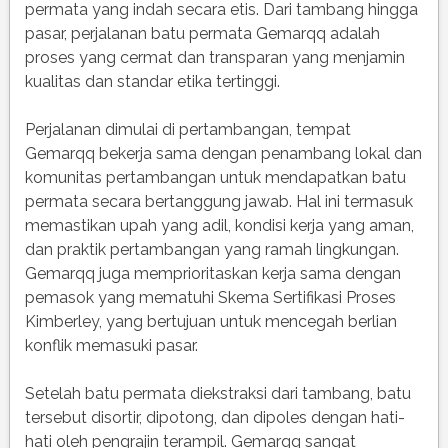
Perjalanan
permata yang indah secara etis. Dari tambang hingga
Gemarqq
pasar, perjalanan batu permata Gemarqq adalah
proses yang cermat dan transparan yang menjamin
kualitas dan standar etika tertinggi.
Perjalanan dimulai di pertambangan, tempat
Gemarqq bekerja sama dengan penambang lokal dan
komunitas pertambangan untuk mendapatkan batu
permata secara bertanggung jawab. Hal ini termasuk
memastikan upah yang adil, kondisi kerja yang aman,
dan praktik pertambangan yang ramah lingkungan.
Gemarqq juga memprioritaskan kerja sama dengan
pemasok yang mematuhi Skema Sertifikasi Proses
Kimberley, yang bertujuan untuk mencegah berlian
konflik memasuki pasar.
Setelah batu permata diekstraksi dari tambang, batu
tersebut disortir, dipotong, dan dipoles dengan hati-
hati oleh pengrajin terampil. Gemarqq sangat