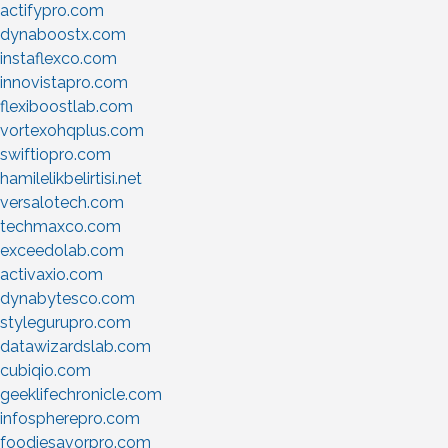
actifypro.com
dynaboostx.com
instaflexco.com
innovistapro.com
flexiboostlab.com
vortexohqplus.com
swiftiopro.com
hamilelikbelirtisi.net
versalotech.com
techmaxco.com
exceedolab.com
activaxio.com
dynabytesco.com
stylegurupro.com
datawizardslab.com
cubiqio.com
geeklifechronicle.com
infospherepro.com
foodiesavorpro.com