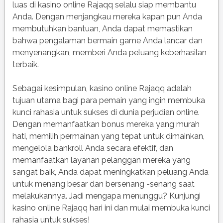
luas di kasino online Rajaqq selalu siap membantu
Anda. Dengan menjangkau mereka kapan pun Anda
membutuhkan bantuan, Anda dapat memastikan
bahwa pengalaman bermain game Anda lancar dan
menyenangkan, memberi Anda peluang keberhasilan
terbaik.
Sebagai kesimpulan, kasino online Rajaqq adalah
tujuan utama bagi para pemain yang ingin membuka
kunci rahasia untuk sukses di dunia perjudian online.
Dengan memanfaatkan bonus mereka yang murah
hati, memilih permainan yang tepat untuk dimainkan,
mengelola bankroll Anda secara efektif, dan
memanfaatkan layanan pelanggan mereka yang
sangat baik, Anda dapat meningkatkan peluang Anda
untuk menang besar dan bersenang -senang saat
melakukannya. Jadi mengapa menunggu? Kunjungi
kasino online Rajaqq hari ini dan mulai membuka kunci
rahasia untuk sukses!