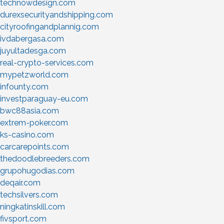
technowdesign.com
durexsecurityandshipping.com
cityroofingandplannig.com
ivdabergasa.com
juyultadesga.com
real-crypto-services.com
mypetzworld.com
infounty.com
investparaguay-eu.com
bwc88asia.com
extrem-poker.com
ks-casino.com
carcarepoints.com
thedoodlebreeders.com
grupohugodias.com
deqair.com
techsilvers.com
ningkatinskill.com
fivsport.com