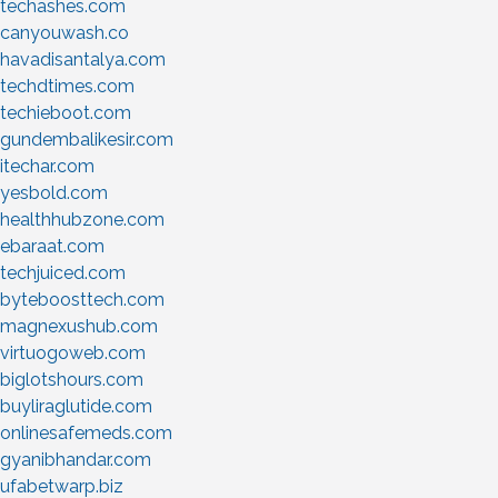
techashes.com
canyouwash.co
havadisantalya.com
techdtimes.com
techieboot.com
gundembalikesir.com
itechar.com
yesbold.com
healthhubzone.com
ebaraat.com
techjuiced.com
byteboosttech.com
magnexushub.com
virtuogoweb.com
biglotshours.com
buyliraglutide.com
onlinesafemeds.com
gyanibhandar.com
ufabetwarp.biz