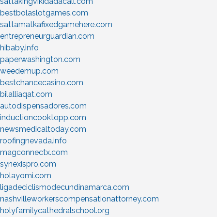
sattakingvikidadacall.com
bestbolaslotgames.com
sattamatkafixedgamehere.com
entrepreneurguardian.com
hibaby.info
paperwashington.com
weedemup.com
bestchancecasino.com
bilalliaqat.com
autodispensadores.com
inductioncooktopp.com
newsmedicaltoday.com
roofingnevada.info
magconnectx.com
synexispro.com
holayomi.com
ligadeciclismodecundinamarca.com
nashvilleworkerscompensationattorney.com
holyfamilycathedralschool.org