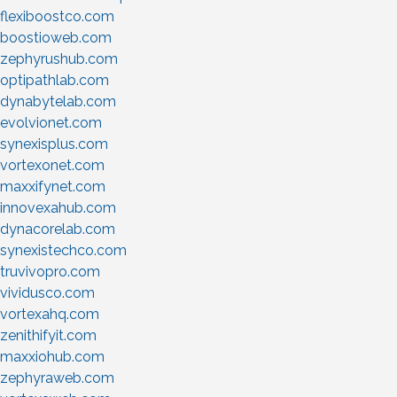
flexiboostco.com
boostioweb.com
zephyrushub.com
optipathlab.com
dynabytelab.com
evolvionet.com
synexisplus.com
vortexonet.com
maxxifynet.com
innovexahub.com
dynacorelab.com
synexistechco.com
truvivopro.com
vividusco.com
vortexahq.com
zenithifyit.com
maxxiohub.com
zephyraweb.com