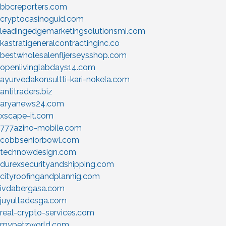
bbcreporters.com
cryptocasinoguid.com
leadingedgemarketingsolutionsmi.com
kastratigeneralcontractinginc.co
bestwholesalenfljerseysshop.com
openlivinglabdays14.com
ayurvedakonsultti-kari-nokela.com
antitraders.biz
aryanews24.com
xscape-it.com
777azino-mobile.com
cobbseniorbowl.com
technowdesign.com
durexsecurityandshipping.com
cityroofingandplannig.com
ivdabergasa.com
juyultadesga.com
real-crypto-services.com
mypetzworld.com