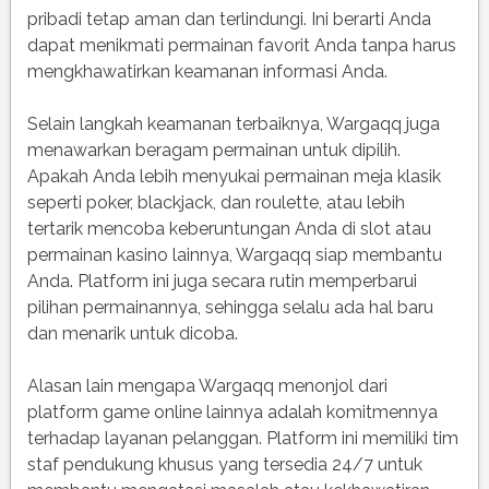
pribadi tetap aman dan terlindungi. Ini berarti Anda
dapat menikmati permainan favorit Anda tanpa harus
mengkhawatirkan keamanan informasi Anda.
Selain langkah keamanan terbaiknya, Wargaqq juga
menawarkan beragam permainan untuk dipilih.
Apakah Anda lebih menyukai permainan meja klasik
seperti poker, blackjack, dan roulette, atau lebih
tertarik mencoba keberuntungan Anda di slot atau
permainan kasino lainnya, Wargaqq siap membantu
Anda. Platform ini juga secara rutin memperbarui
pilihan permainannya, sehingga selalu ada hal baru
dan menarik untuk dicoba.
Alasan lain mengapa Wargaqq menonjol dari
platform game online lainnya adalah komitmennya
terhadap layanan pelanggan. Platform ini memiliki tim
staf pendukung khusus yang tersedia 24/7 untuk