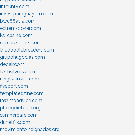
infounty.com
investparaguay-eu.com
bwc88asia.com
extrem-poker.com
ks-casino.com
carcarepoints.com
thedoodlebreeders.com
grupohugodias.com
deqair.com
techsilvers.com
ningkatinskill.com
fivsport.com
templatedzine.com
lawinfoadvice.com
phenqdietplan.org
sumnercafe.com
dunetflix.com
movimientoindignados.org