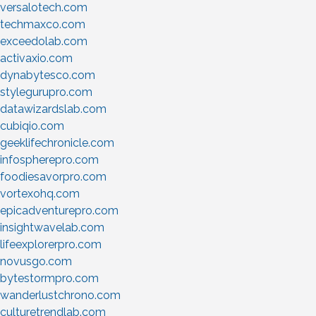
versalotech.com
techmaxco.com
exceedolab.com
activaxio.com
dynabytesco.com
stylegurupro.com
datawizardslab.com
cubiqio.com
geeklifechronicle.com
infospherepro.com
foodiesavorpro.com
vortexohq.com
epicadventurepro.com
insightwavelab.com
lifeexplorerpro.com
novusgo.com
bytestormpro.com
wanderlustchrono.com
culturetrendlab.com