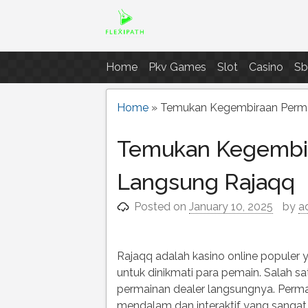
Skip
to
content
Pelajari panduan terbaik untuk 
Home
Pkv Games
Slot
Casino
Sb
peluang menang terbaik.
Home
»
Temukan Kegembiraan Perma
Temukan Kegembir
Langsung Rajaqq
Posted on
January 10, 2025
by
a
Rajaqq adalah kasino online popule
untuk dinikmati para pemain. Salah s
permainan dealer langsungnya. Perm
mendalam dan interaktif yang sangat m