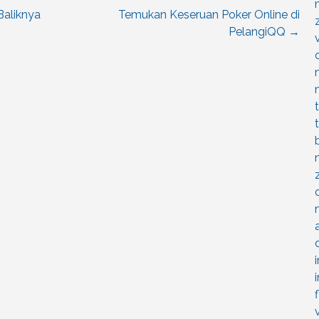
Baliknya
Temukan Keseruan Poker Online di
PelangiQQ
→