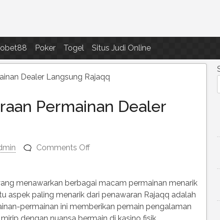
memilih situs slot gacor terpercaya. Dapatkan in
obet88
Poker
Togel
Situs Judi Online
inan Dealer Langsung Rajaqq
aan Permainan Dealer
on
dmin
Comments Off
Temukan
Kegembiraan
Permainan
r yang menawarkan berbagai macam permainan menarik
Dealer
atu aspek paling menarik dari penawaran Rajaqq adalah
Langsung
ainan-permainan ini memberikan pemain pengalaman
Rajaqq
irip dengan nuansa bermain di kasino fisik.