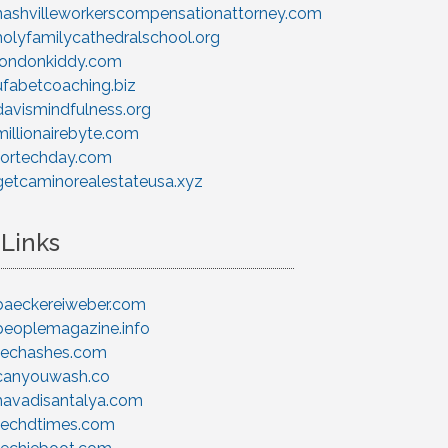
nashvilleworkerscompensationattorney.com
holyfamilycathedralschool.org
londonkiddy.com
ufabetcoaching.biz
davismindfulness.org
millionairebyte.com
fortechday.com
getcaminorealestateusa.xyz
Links
baeckereiweber.com
peoplemagazine.info
techashes.com
canyouwash.co
havadisantalya.com
techdtimes.com