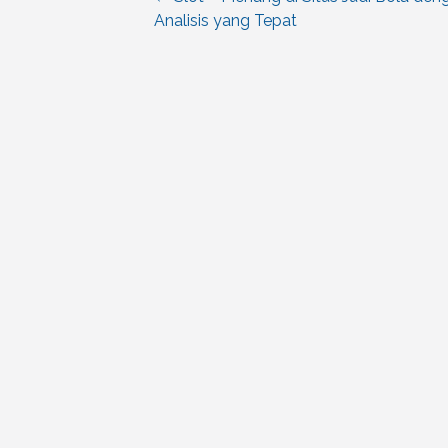
Post
Analisis yang Tepat
navigation