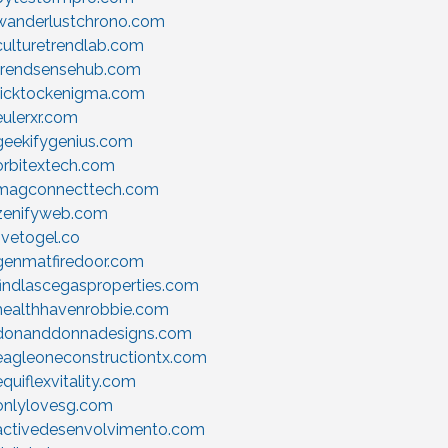
wanderlustchrono.com
culturetrendlab.com
trendsensehub.com
ticktockenigma.com
eulerxr.com
geekifygenius.com
orbitextech.com
magconnecttech.com
zenifyweb.com
livetogel.co
genmatfiredoor.com
findlascegasproperties.com
healthhavenrobbie.com
donanddonnadesigns.com
eagleoneconstructiontx.com
equiflexvitality.com
onlylovesg.com
activedesenvolvimento.com