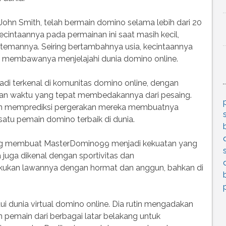
Online
ohn Smith, telah bermain domino selama lebih dari 20
cintaannya pada permainan ini saat masih kecil,
emannya. Seiring bertambahnya usia, kecintaannya
 membawanya menjelajahi dunia domino online.
i terkenal di komunitas domino online, dengan
ran waktu yang tepat membedakannya dari pesaing.
memprediksi pergerakan mereka membuatnya
atu pemain domino terbaik di dunia.
ng membuat MasterDomino99 menjadi kekuatan yang
juga dikenal dengan sportivitas dan
akukan lawannya dengan hormat dan anggun, bahkan di
dunia virtual domino online. Dia rutin mengadakan
emain dari berbagai latar belakang untuk