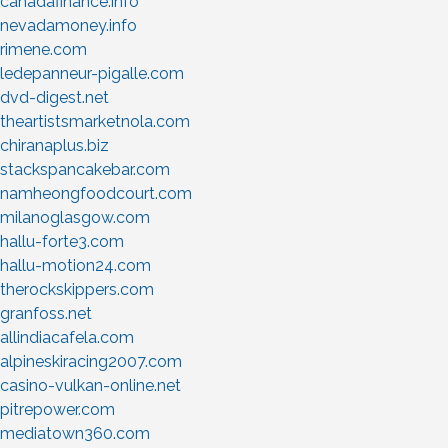
canadafinance.info
nevadamoney.info
rimene.com
ledepanneur-pigalle.com
dvd-digest.net
theartistsmarketnola.com
chiranaplus.biz
stackspancakebar.com
namheongfoodcourt.com
milanoglasgow.com
hallu-forte3.com
hallu-motion24.com
therockskippers.com
granfoss.net
allindiacafela.com
alpineskiracing2007.com
casino-vulkan-online.net
pitrepower.com
mediatown360.com