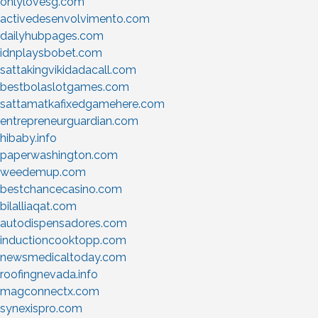
onlylovesg.com
activedesenvolvimento.com
dailyhubpages.com
idnplaysbobet.com
sattakingvikidadacall.com
bestbolaslotgames.com
sattamatkafixedgamehere.com
entrepreneurguardian.com
hibaby.info
paperwashington.com
weedemup.com
bestchancecasino.com
bilalliaqat.com
autodispensadores.com
inductioncooktopp.com
newsmedicaltoday.com
roofingnevada.info
magconnectx.com
synexispro.com