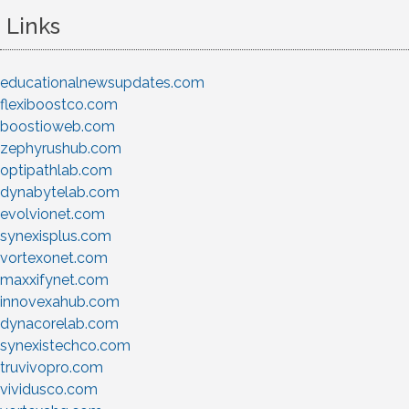
Links
educationalnewsupdates.com
flexiboostco.com
boostioweb.com
zephyrushub.com
optipathlab.com
dynabytelab.com
evolvionet.com
synexisplus.com
vortexonet.com
maxxifynet.com
innovexahub.com
dynacorelab.com
synexistechco.com
truvivopro.com
vividusco.com