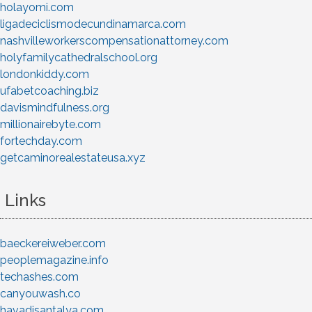
holayomi.com
ligadeciclismodecundinamarca.com
nashvilleworkerscompensationattorney.com
holyfamilycathedralschool.org
londonkiddy.com
ufabetcoaching.biz
davismindfulness.org
millionairebyte.com
fortechday.com
getcaminorealestateusa.xyz
Links
baeckereiweber.com
peoplemagazine.info
techashes.com
canyouwash.co
havadisantalya.com