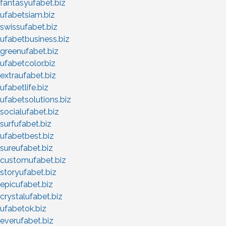
fantasyufabet.biz
ufabetsiam.biz
swissufabet.biz
ufabetbusiness.biz
greenufabet.biz
ufabetcolor.biz
extraufabet.biz
ufabetlife.biz
ufabetsolutions.biz
socialufabet.biz
surfufabet.biz
ufabetbest.biz
sureufabet.biz
customufabet.biz
storyufabet.biz
epicufabet.biz
crystalufabet.biz
ufabetok.biz
everufabet.biz