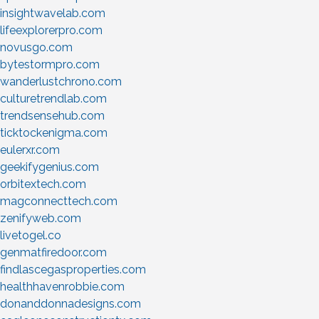
insightwavelab.com
lifeexplorerpro.com
novusgo.com
bytestormpro.com
wanderlustchrono.com
culturetrendlab.com
trendsensehub.com
ticktockenigma.com
eulerxr.com
geekifygenius.com
orbitextech.com
magconnecttech.com
zenifyweb.com
livetogel.co
genmatfiredoor.com
findlascegasproperties.com
healthhavenrobbie.com
donanddonnadesigns.com