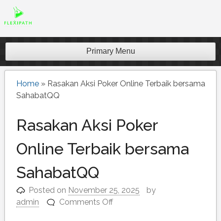
Skip
to
content
Pelajari panduan terbaik untuk memilih situs slot
gacor terpercaya. Dapatkan informasi lengkap
Primary Menu
untuk menemukan situs dengan peluang
menang terbaik.
Home
»
Rasakan Aksi Poker Online Terbaik bersama
SahabatQQ
Rasakan Aksi Poker
Online Terbaik bersama
SahabatQQ
Posted on
November 25, 2025
by
on
admin
Comments Off
Rasakan