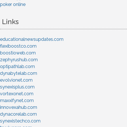
poker online
Links
educationalnewsupdates.com
flexiboostco.com
boostioweb.com
zephyrushub.com
optipathlab.com
dynabytelab.com
evolvionet.com
synexisplus.com
vortexonet.com
maxxifynet.com
innovexahub.com
dynacorelab.com
synexistechco.com