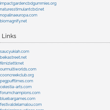
impactgardencbdgummies.org
naturesstimulantcbd.net
nopalinaeuropa.com
biomagnify.net
Links
saucyukiah.com
beikastreet.net
filmizlettir.net
ourmultiworlds.com
cooncreekclub.org
pegpufftimes.com
celestia-arts.com
forumchampions.com
bluebargames.com
festivaldelamalou.com