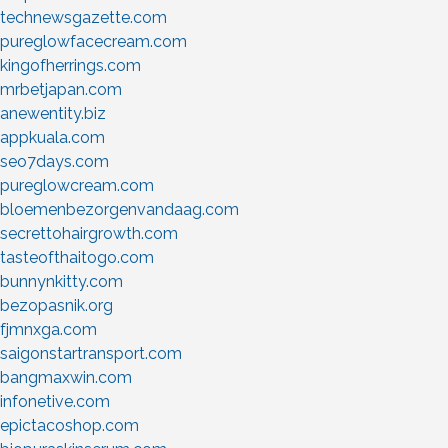
technewsgazette.com
pureglowfacecream.com
kingofherrings.com
mrbetjapan.com
anewentity.biz
appkuala.com
seo7days.com
pureglowcream.com
bloemenbezorgenvandaag.com
secrettohairgrowth.com
tasteofthaitogo.com
bunnynkitty.com
bezopasnik.org
fjmnxga.com
saigonstartransport.com
bangmaxwin.com
infonetive.com
epictacoshop.com