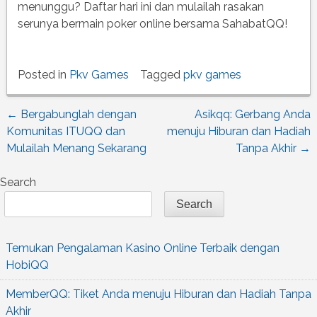
menunggu? Daftar hari ini dan mulailah rasakan
serunya bermain poker online bersama SahabatQQ!
Posted in
Pkv Games
Tagged
pkv games
←
Bergabunglah dengan
Asikqq: Gerbang Anda
Post
Komunitas ITUQQ dan
menuju Hiburan dan Hadiah
Mulailah Menang Sekarang
Tanpa Akhir
→
navigation
Search
Search
Temukan Pengalaman Kasino Online Terbaik dengan
HobiQQ
MemberQQ: Tiket Anda menuju Hiburan dan Hadiah Tanpa
Akhir