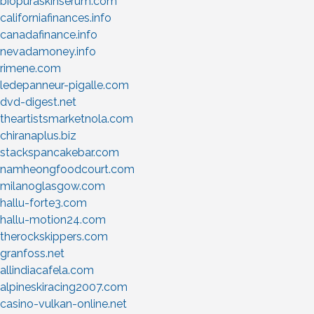
biopuraskinserum.com
californiafinances.info
canadafinance.info
nevadamoney.info
rimene.com
ledepanneur-pigalle.com
dvd-digest.net
theartistsmarketnola.com
chiranaplus.biz
stackspancakebar.com
namheongfoodcourt.com
milanoglasgow.com
hallu-forte3.com
hallu-motion24.com
therockskippers.com
granfoss.net
allindiacafela.com
alpineskiracing2007.com
casino-vulkan-online.net