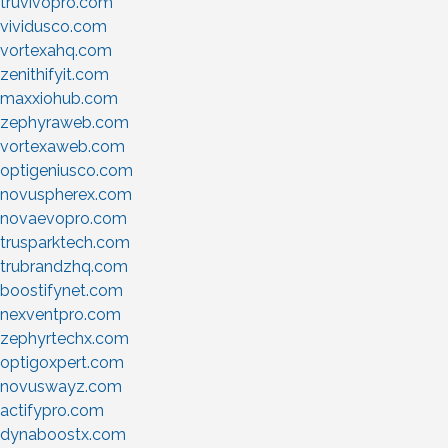
truvivopro.com
vividusco.com
vortexahq.com
zenithifyit.com
maxxiohub.com
zephyraweb.com
vortexaweb.com
optigeniusco.com
novuspherex.com
novaevopro.com
trusparktech.com
trubrandzhq.com
boostifynet.com
nexventpro.com
zephyrtechx.com
optigoxpert.com
novuswayz.com
actifypro.com
dynaboostx.com