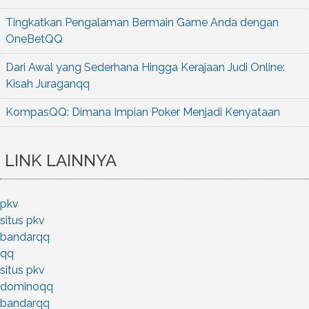
Tingkatkan Pengalaman Bermain Game Anda dengan
OneBetQQ
Dari Awal yang Sederhana Hingga Kerajaan Judi Online:
Kisah Juraganqq
KompasQQ: Dimana Impian Poker Menjadi Kenyataan
LINK LAINNYA
pkv
situs pkv
bandarqq
qq
situs pkv
dominoqq
bandarqq