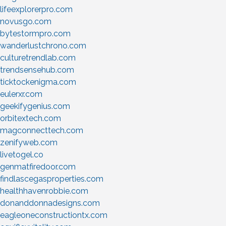
lifeexplorerpro.com
novusgo.com
bytestormpro.com
wanderlustchrono.com
culturetrendlab.com
trendsensehub.com
ticktockenigma.com
eulerxr.com
geekifygenius.com
orbitextech.com
magconnecttech.com
zenifyweb.com
livetogel.co
genmatfiredoor.com
findlascegasproperties.com
healthhavenrobbie.com
donanddonnadesigns.com
eagleoneconstructiontx.com