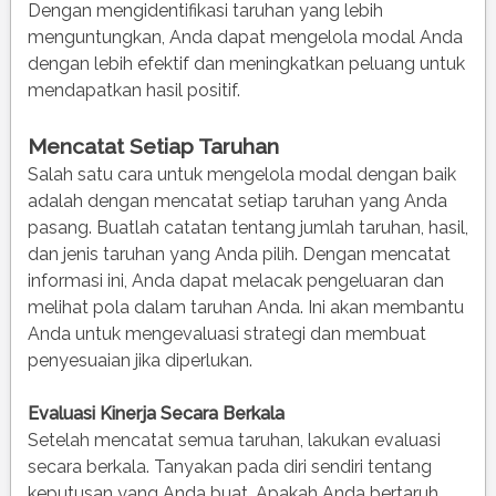
Dengan mengidentifikasi taruhan yang lebih
menguntungkan, Anda dapat mengelola modal Anda
dengan lebih efektif dan meningkatkan peluang untuk
mendapatkan hasil positif.
Mencatat Setiap Taruhan
Salah satu cara untuk mengelola modal dengan baik
adalah dengan mencatat setiap taruhan yang Anda
pasang. Buatlah catatan tentang jumlah taruhan, hasil,
dan jenis taruhan yang Anda pilih. Dengan mencatat
informasi ini, Anda dapat melacak pengeluaran dan
melihat pola dalam taruhan Anda. Ini akan membantu
Anda untuk mengevaluasi strategi dan membuat
penyesuaian jika diperlukan.
Evaluasi Kinerja Secara Berkala
Setelah mencatat semua taruhan, lakukan evaluasi
secara berkala. Tanyakan pada diri sendiri tentang
keputusan yang Anda buat. Apakah Anda bertaruh