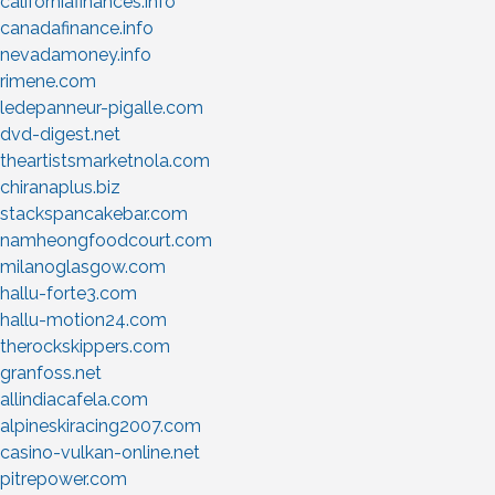
californiafinances.info
canadafinance.info
nevadamoney.info
rimene.com
ledepanneur-pigalle.com
dvd-digest.net
theartistsmarketnola.com
chiranaplus.biz
stackspancakebar.com
namheongfoodcourt.com
milanoglasgow.com
hallu-forte3.com
hallu-motion24.com
therockskippers.com
granfoss.net
allindiacafela.com
alpineskiracing2007.com
casino-vulkan-online.net
pitrepower.com