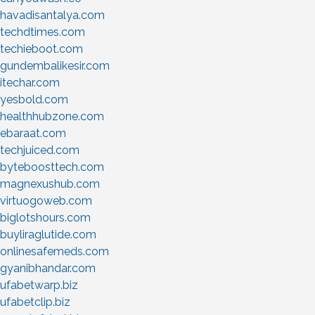
havadisantalya.com
techdtimes.com
techieboot.com
gundembalikesir.com
itechar.com
yesbold.com
healthhubzone.com
ebaraat.com
techjuiced.com
byteboosttech.com
magnexushub.com
virtuogoweb.com
biglotshours.com
buyliraglutide.com
onlinesafemeds.com
gyanibhandar.com
ufabetwarp.biz
ufabetclip.biz