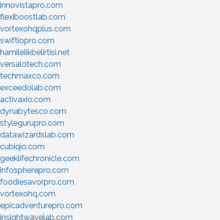
innovistapro.com
flexiboostlab.com
vortexohqplus.com
swiftiopro.com
hamilelikbelirtisi.net
versalotech.com
techmaxco.com
exceedolab.com
activaxio.com
dynabytesco.com
stylegurupro.com
datawizardslab.com
cubiqio.com
geeklifechronicle.com
infospherepro.com
foodiesavorpro.com
vortexohq.com
epicadventurepro.com
insightwavelab.com