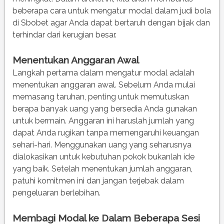
beberapa cara untuk mengatur modal dalam judi bola
di Sbobet agar Anda dapat bertaruh dengan bijak dan
terhindar dari kerugian besar.
Menentukan Anggaran Awal
Langkah pertama dalam mengatur modal adalah
menentukan anggaran awal. Sebelum Anda mulai
memasang taruhan, penting untuk memutuskan
berapa banyak uang yang bersedia Anda gunakan
untuk bermain. Anggaran ini haruslah jumlah yang
dapat Anda rugikan tanpa memengaruhi keuangan
sehari-hari. Menggunakan uang yang seharusnya
dialokasikan untuk kebutuhan pokok bukanlah ide
yang baik. Setelah menentukan jumlah anggaran,
patuhi komitmen ini dan jangan terjebak dalam
pengeluaran berlebihan.
Membagi Modal ke Dalam Beberapa Sesi