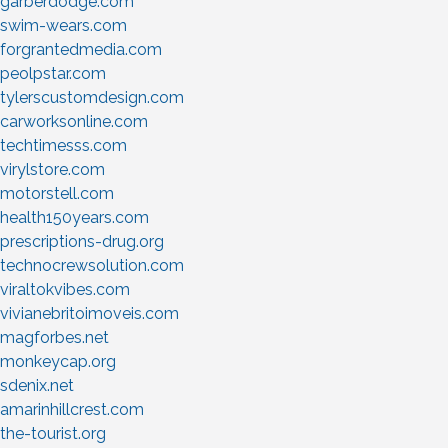
garberdodge.com
swim-wears.com
forgrantedmedia.com
peolpstar.com
tylerscustomdesign.com
carworksonline.com
techtimesss.com
virylstore.com
motorstell.com
health150years.com
prescriptions-drug.org
technocrewsolution.com
viraltokvibes.com
vivianebritoimoveis.com
magforbes.net
monkeycap.org
sdenix.net
amarinhillcrest.com
the-tourist.org