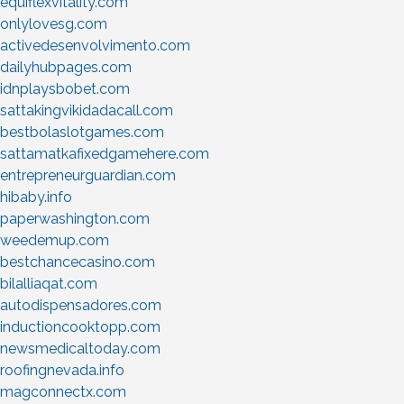
equiflexvitality.com
onlylovesg.com
activedesenvolvimento.com
dailyhubpages.com
idnplaysbobet.com
sattakingvikidadacall.com
bestbolaslotgames.com
sattamatkafixedgamehere.com
entrepreneurguardian.com
hibaby.info
paperwashington.com
weedemup.com
bestchancecasino.com
bilalliaqat.com
autodispensadores.com
inductioncooktopp.com
newsmedicaltoday.com
roofingnevada.info
magconnectx.com