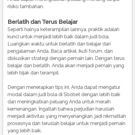
risiko tambahan.
Berlatih dan Terus Belajar
Seperti halnya keterampilan lainnya, praktik adalah
kunci untuk menjadi lebih baik dalam judi bola.
Luangkan waktu untuk berlatih dan belajar dari
pengalaman Anda. Baca artikel, ikuti forum, dan
diskusikan strategi dengan pemain lain. Dengan terus
belajar dan berlatih, Anda akan menjadi pemain yang
lebih bijak dan terampil.
Dengan menerapkan tips ini, Anda dapat mengatur
modal dalam judi bola di Sbobet dengan lebih baik
dan meningkatkan peluang Anda untuk meraih
kemenangan. Ingatlah bahwa perjudian haruslah
menjadi aktivitas yang menyenangkan, jadi nikmatilah
prosesnya dan teruslah belajar untuk menjadi pemain
yang lebih baik.