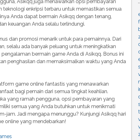
ngguna, Asikqq juga menawarkan opsi pembayaran
 teknologi enkripsi terbaru untuk memastikan semua
rtinya Anda dapat bermain Asikqq dengan tenang,
an keuangan Anda selalu terlindungi.
us dan promosi menarik untuk para pemainnya. Dari
n, selalu ada banyak peluang untuk meningkatkan
pengalaman bermain game Anda di Asikqq. Bonus ini
n penghasilan dan memaksimalkan waktu yang Anda
latform game online fantastis yang menawarkan
aat bagi pemain dari semua tingkat keahlian.
ka yang ramah pengguna, opsi pembayaran yang
miliki semua yang Anda butuhkan untuk menikmati
am-jam. Jadi mengapa menunggu? Kunjungi Asikqq hari
ame online yang mendebarkan!
games