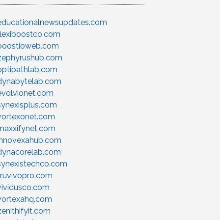
educationalnewsupdates.com
flexiboostco.com
boostioweb.com
zephyrushub.com
optipathlab.com
dynabytelab.com
evolvionet.com
synexisplus.com
vortexonet.com
maxxifynet.com
innovexahub.com
dynacorelab.com
synexistechco.com
truvivopro.com
vividusco.com
vortexahq.com
zenithifyit.com