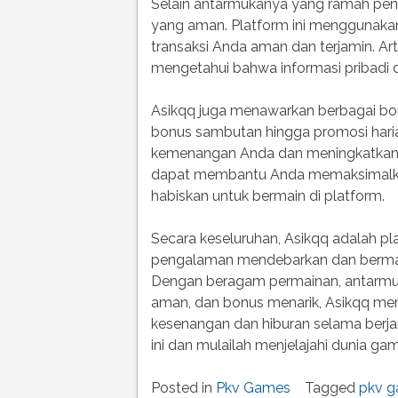
Selain antarmukanya yang ramah pe
yang aman. Platform ini menggunakan
transaksi Anda aman dan terjamin. A
mengetahui bahwa informasi pribadi d
Asikqq juga menawarkan berbagai bon
bonus sambutan hingga promosi haria
kemenangan Anda dan meningkatkan 
dapat membantu Anda memaksimalka
habiskan untuk bermain di platform.
Secara keseluruhan, Asikqq adalah p
pengalaman mendebarkan dan bermanf
Dengan beragam permainan, antarmu
aman, dan bonus menarik, Asikqq me
kesenangan dan hiburan selama berj
ini dan mulailah menjelajahi dunia g
Posted in
Pkv Games
Tagged
pkv 