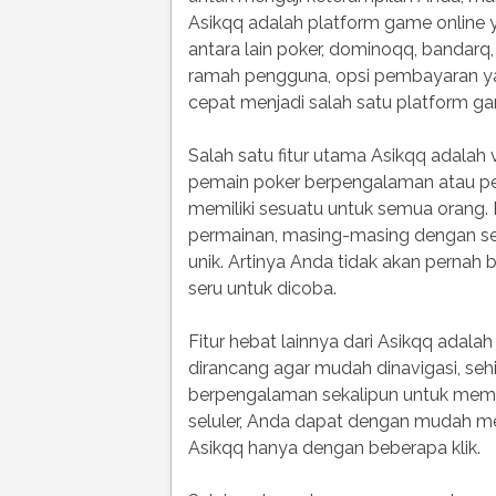
Asikqq adalah platform game online
antara lain poker, dominoqq, bandarq
ramah pengguna, opsi pembayaran y
cepat menjadi salah satu platform gam
Salah satu fitur utama Asikqq adalah
pemain poker berpengalaman atau pem
memiliki sesuatu untuk semua orang.
permainan, masing-masing dengan s
unik. Artinya Anda tidak akan pernah 
seru untuk dicoba.
Fitur hebat lainnya dari Asikqq adal
dirancang agar mudah dinavigasi, se
berpengalaman sekalipun untuk memul
seluler, Anda dapat dengan mudah m
Asikqq hanya dengan beberapa klik.