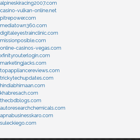
alpineskiracing2007.com
casino-vulkan-online.net
pitrepower.com
mediatown360.com
digitaleyestrainclinic.com
missionposible.com
online-casinos-vegas.com
xfinityrouterlogin.com
marketingjacks.com
topappliancereviews.com
trickytechupdates.com
hindiabhimaan.com
khabresach.com
thecbdblogs.com
autoresearchchemicals.com
apnabusinesskaro.com
suleckiego.com