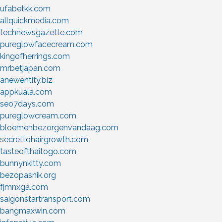
ufabetkk.com
allquickmedia.com
technewsgazette.com
pureglowfacecream.com
kingofherrings.com
mrbetjapan.com
anewentity.biz
appkuala.com
seo7days.com
pureglowcream.com
bloemenbezorgenvandaag.com
secrettohairgrowth.com
tasteofthaitogo.com
bunnynkitty.com
bezopasnik.org
fjmnxga.com
saigonstartransport.com
bangmaxwin.com