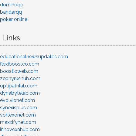
dominoqq
bandarqq
poker online
Links
educationalnewsupdates.com
flexiboostco.com
boostioweb.com
zephyrushub.com
optipathlab.com
dynabytelab.com
evolvionet.com
synexisplus.com
vortexonet.com
maxxifynet.com
innovexahub.com