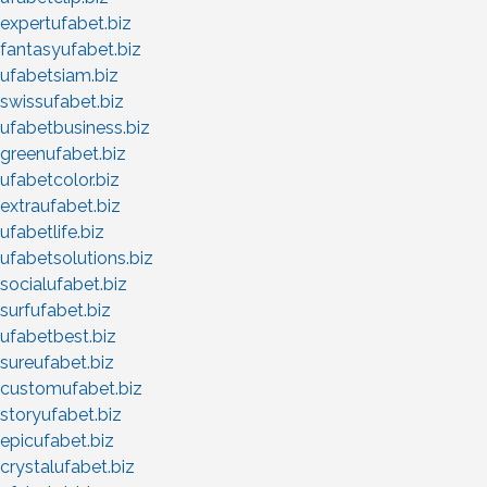
expertufabet.biz
fantasyufabet.biz
ufabetsiam.biz
swissufabet.biz
ufabetbusiness.biz
greenufabet.biz
ufabetcolor.biz
extraufabet.biz
ufabetlife.biz
ufabetsolutions.biz
socialufabet.biz
surfufabet.biz
ufabetbest.biz
sureufabet.biz
customufabet.biz
storyufabet.biz
epicufabet.biz
crystalufabet.biz