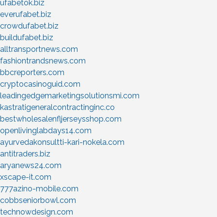
ufabetok.biz
everufabet.biz
crowdufabet.biz
buildufabet.biz
alltransportnews.com
fashiontrandsnews.com
bbcreporters.com
cryptocasinoguid.com
leadingedgemarketingsolutionsmi.com
kastratigeneralcontractinginc.co
bestwholesalenfljerseysshop.com
openlivinglabdays14.com
ayurvedakonsultti-kari-nokela.com
antitraders.biz
aryanews24.com
xscape-it.com
777azino-mobile.com
cobbseniorbowl.com
technowdesign.com