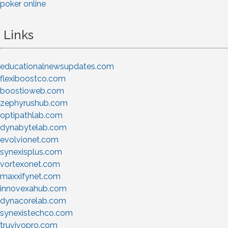
poker online
Links
educationalnewsupdates.com
flexiboostco.com
boostioweb.com
zephyrushub.com
optipathlab.com
dynabytelab.com
evolvionet.com
synexisplus.com
vortexonet.com
maxxifynet.com
innovexahub.com
dynacorelab.com
synexistechco.com
truvivopro.com