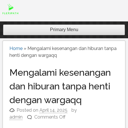
Skip
to
content
Pelajari panduan terbaik untuk memilih situs slot
gacor terpercaya. Dapatkan informasi lengkap
Primary Menu
untuk menemukan situs dengan peluang
menang terbaik.
Home
»
Mengalami kesenangan dan hiburan tanpa
henti dengan wargaqq
Mengalami kesenangan
dan hiburan tanpa henti
dengan wargaqq
Posted on
April 14, 2025
by
on
admin
Comments Off
Mengalami