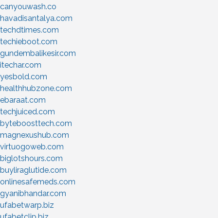
canyouwash.co
havadisantalya.com
techdtimes.com
techieboot.com
gundembalikesir.com
itechar.com
yesbold.com
healthhubzone.com
ebaraat.com
techjuiced.com
byteboosttech.com
magnexushub.com
virtuogoweb.com
biglotshours.com
buyliraglutide.com
onlinesafemeds.com
gyanibhandar.com
ufabetwarp.biz
ufabetclip.biz