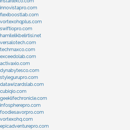
instaflexco.com
innovistapro.com
flexiboostlab.com
vortexohqplus.com
swiftiopro.com
hamilelikbelirtisi.net
versalotech.com
techmaxco.com
exceedolab.com
activaxio.com
dynabytesco.com
stylegurupro.com
datawizardslab.com
cubiqio.com
geeklifechronicle.com
infospherepro.com
foodiesavorpro.com
vortexohq.com
epicadventurepro.com