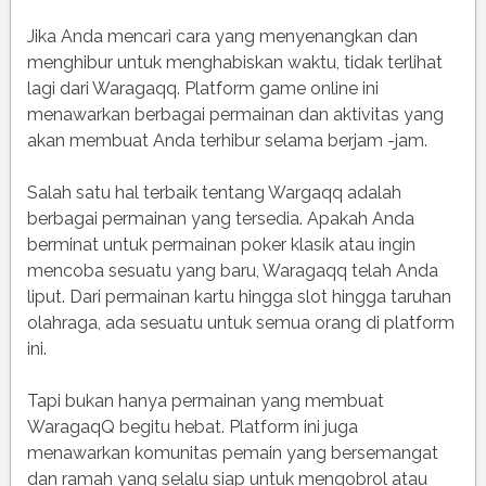
kesenangan
dan
Jika Anda mencari cara yang menyenangkan dan
hiburan
menghibur untuk menghabiskan waktu, tidak terlihat
tanpa
lagi dari Waragaqq. Platform game online ini
henti
menawarkan berbagai permainan dan aktivitas yang
dengan
akan membuat Anda terhibur selama berjam -jam.
wargaqq
Salah satu hal terbaik tentang Wargaqq adalah
berbagai permainan yang tersedia. Apakah Anda
berminat untuk permainan poker klasik atau ingin
mencoba sesuatu yang baru, Waragaqq telah Anda
liput. Dari permainan kartu hingga slot hingga taruhan
olahraga, ada sesuatu untuk semua orang di platform
ini.
Tapi bukan hanya permainan yang membuat
WaragaqQ begitu hebat. Platform ini juga
menawarkan komunitas pemain yang bersemangat
dan ramah yang selalu siap untuk mengobrol atau