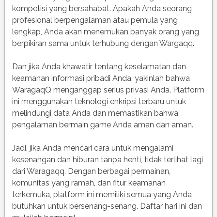
kompetisi yang bersahabat. Apakah Anda seorang
profesional berpengalaman atau pemula yang
lengkap, Anda akan menemukan banyak orang yang
berpikiran sama untuk terhubung dengan Wargaqq.
Dan jika Anda khawatir tentang keselamatan dan
keamanan informasi pribadi Anda, yakinlah bahwa
WaragaqQ menganggap serius privasi Anda. Platform
ini menggunakan teknologi enkripsi terbaru untuk
melindungi data Anda dan memastikan bahwa
pengalaman bermain game Anda aman dan aman.
Jadi, jika Anda mencari cara untuk mengalami
kesenangan dan hiburan tanpa henti, tidak terlihat lagi
dari Waragaqq. Dengan berbagai permainan,
komunitas yang ramah, dan fitur keamanan
terkemuka, platform ini memiliki semua yang Anda
butuhkan untuk bersenang-senang. Daftar hari ini dan