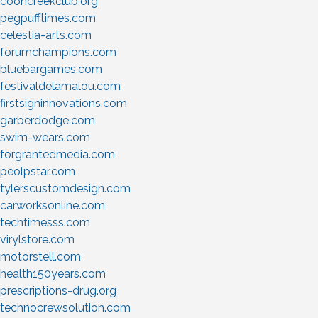
cooncreekclub.org
pegpufftimes.com
celestia-arts.com
forumchampions.com
bluebargames.com
festivaldelamalou.com
firstsigninnovations.com
garberdodge.com
swim-wears.com
forgrantedmedia.com
peolpstar.com
tylerscustomdesign.com
carworksonline.com
techtimesss.com
virylstore.com
motorstell.com
health150years.com
prescriptions-drug.org
technocrewsolution.com