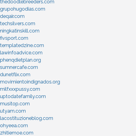
thedoodlebreeders.com
grupohugodias.com
deqair.com
techsilvers.com
ningkatinskill.com
fivsport.com
templatedzine.com
lawinfoadvice.com
phenqdietplan.org
sumnercafe.com
dunetflix.com
movimientoindignados.org
milfxxxpussy.com
uptodatefamily.com
musitop.com
utyam.com
lacostituzioneblog.com
ohyeea.com
zhitiemoe.com