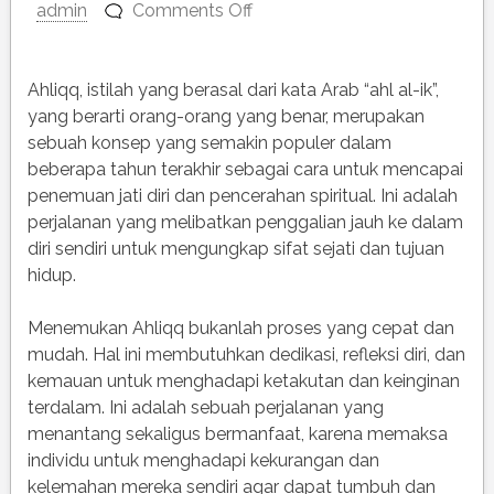
on
admin
Comments Off
Menemukan
Ahliqq:
Perjalanan
Ahliqq, istilah yang berasal dari kata Arab “ahl al-ik”,
Menuju
yang berarti orang-orang yang benar, merupakan
Penemuan
sebuah konsep yang semakin populer dalam
Diri
beberapa tahun terakhir sebagai cara untuk mencapai
dan
penemuan jati diri dan pencerahan spiritual. Ini adalah
Pencerahan
perjalanan yang melibatkan penggalian jauh ke dalam
Spiritual
diri sendiri untuk mengungkap sifat sejati dan tujuan
hidup.
Menemukan Ahliqq bukanlah proses yang cepat dan
mudah. Hal ini membutuhkan dedikasi, refleksi diri, dan
kemauan untuk menghadapi ketakutan dan keinginan
terdalam. Ini adalah sebuah perjalanan yang
menantang sekaligus bermanfaat, karena memaksa
individu untuk menghadapi kekurangan dan
kelemahan mereka sendiri agar dapat tumbuh dan