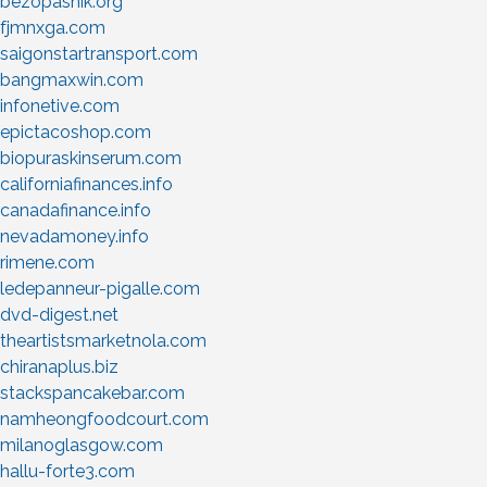
bezopasnik.org
fjmnxga.com
saigonstartransport.com
bangmaxwin.com
infonetive.com
epictacoshop.com
biopuraskinserum.com
californiafinances.info
canadafinance.info
nevadamoney.info
rimene.com
ledepanneur-pigalle.com
dvd-digest.net
theartistsmarketnola.com
chiranaplus.biz
stackspancakebar.com
namheongfoodcourt.com
milanoglasgow.com
hallu-forte3.com