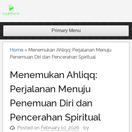
Skip
to
content
Pelajari panduan terbaik untuk memilih situs slot
gacor terpercaya. Dapatkan informasi lengkap
Primary Menu
untuk menemukan situs dengan peluang
menang terbaik.
Home
»
Menemukan Ahliqq: Perjalanan Menuju
Penemuan Diri dan Pencerahan Spiritual
Menemukan Ahliqq:
Perjalanan Menuju
Penemuan Diri dan
Pencerahan Spiritual
Posted on
February 10, 2026
by