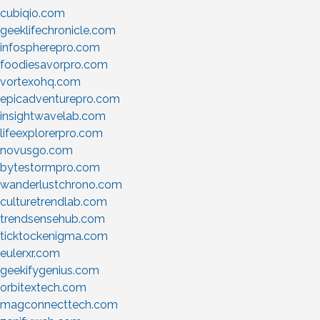
cubiqio.com
geeklifechronicle.com
infospherepro.com
foodiesavorpro.com
vortexohq.com
epicadventurepro.com
insightwavelab.com
lifeexplorerpro.com
novusgo.com
bytestormpro.com
wanderlustchrono.com
culturetrendlab.com
trendsensehub.com
ticktockenigma.com
eulerxr.com
geekifygenius.com
orbitextech.com
magconnecttech.com