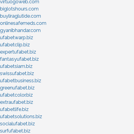
virtuogoweb.com
biglotshours.com
buyliraglutide.com
onlinesafemeds.com
gyanibhandar.com
ufabetwarp.biz
ufabetclip.biz
expertufabet.biz
fantasyufabet.biz
ufabetsiam.biz
swissufabet.biz
ufabetbusiness.biz
greenufabet.biz
ufabetcolor.biz
extraufabet.biz
ufabetlife.biz
ufabetsolutions.biz
socialufabet.biz
surfufabet.biz