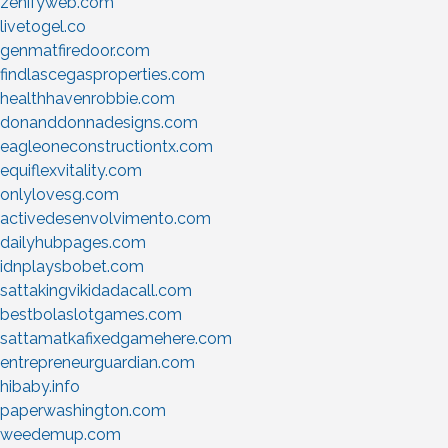
zenifyweb.com
livetogel.co
genmatfiredoor.com
findlascegasproperties.com
healthhavenrobbie.com
donanddonnadesigns.com
eagleoneconstructiontx.com
equiflexvitality.com
onlylovesg.com
activedesenvolvimento.com
dailyhubpages.com
idnplaysbobet.com
sattakingvikidadacall.com
bestbolaslotgames.com
sattamatkafixedgamehere.com
entrepreneurguardian.com
hibaby.info
paperwashington.com
weedemup.com