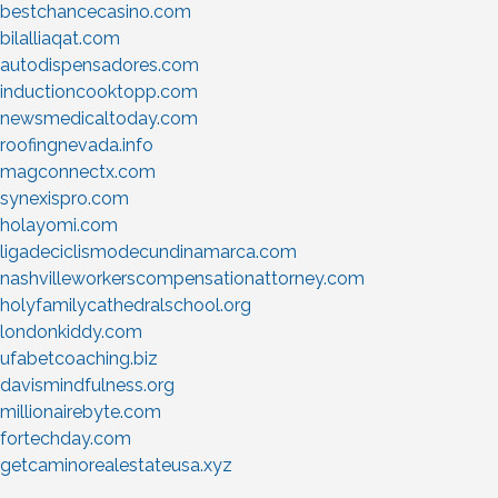
bestchancecasino.com
bilalliaqat.com
autodispensadores.com
inductioncooktopp.com
newsmedicaltoday.com
roofingnevada.info
magconnectx.com
synexispro.com
holayomi.com
ligadeciclismodecundinamarca.com
nashvilleworkerscompensationattorney.com
holyfamilycathedralschool.org
londonkiddy.com
ufabetcoaching.biz
davismindfulness.org
millionairebyte.com
fortechday.com
getcaminorealestateusa.xyz