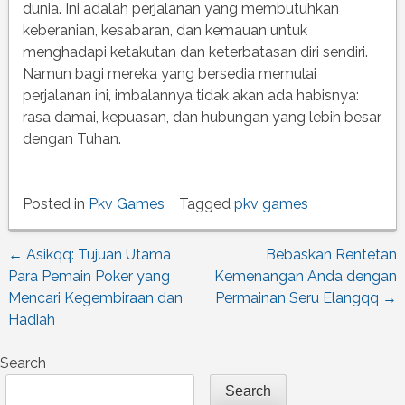
dunia. Ini adalah perjalanan yang membutuhkan
keberanian, kesabaran, dan kemauan untuk
menghadapi ketakutan dan keterbatasan diri sendiri.
Namun bagi mereka yang bersedia memulai
perjalanan ini, imbalannya tidak akan ada habisnya:
rasa damai, kepuasan, dan hubungan yang lebih besar
dengan Tuhan.
Posted in
Pkv Games
Tagged
pkv games
←
Asikqq: Tujuan Utama
Bebaskan Rentetan
Post
Para Pemain Poker yang
Kemenangan Anda dengan
Mencari Kegembiraan dan
Permainan Seru Elangqq
→
navigation
Hadiah
Search
Search