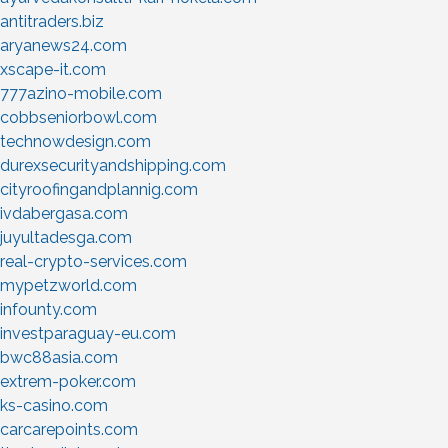
antitraders.biz
aryanews24.com
xscape-it.com
777azino-mobile.com
cobbseniorbowl.com
technowdesign.com
durexsecurityandshipping.com
cityroofingandplannig.com
ivdabergasa.com
juyultadesga.com
real-crypto-services.com
mypetzworld.com
infounty.com
investparaguay-eu.com
bwc88asia.com
extrem-poker.com
ks-casino.com
carcarepoints.com