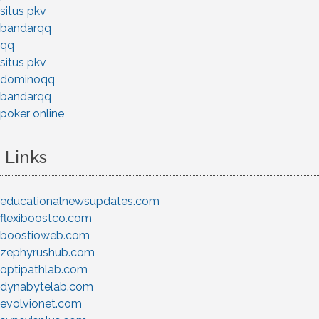
situs pkv
bandarqq
qq
situs pkv
dominoqq
bandarqq
poker online
Links
educationalnewsupdates.com
flexiboostco.com
boostioweb.com
zephyrushub.com
optipathlab.com
dynabytelab.com
evolvionet.com