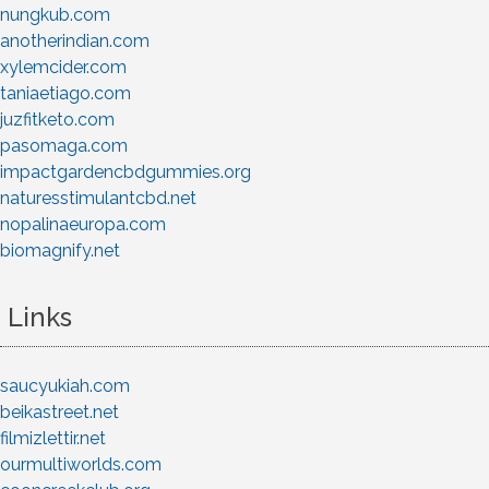
nungkub.com
anotherindian.com
xylemcider.com
taniaetiago.com
juzfitketo.com
pasomaga.com
impactgardencbdgummies.org
naturesstimulantcbd.net
nopalinaeuropa.com
biomagnify.net
Links
saucyukiah.com
beikastreet.net
filmizlettir.net
ourmultiworlds.com