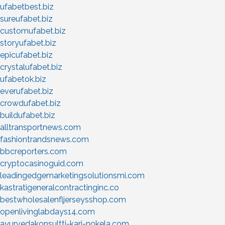
ufabetbest.biz
sureufabet.biz
customufabet.biz
storyufabet.biz
epicufabet.biz
crystalufabet.biz
ufabetok.biz
everufabet.biz
crowdufabet.biz
buildufabet.biz
alltransportnews.com
fashiontrandsnews.com
bbcreporters.com
cryptocasinoguid.com
leadingedgemarketingsolutionsmi.com
kastratigeneralcontractinginc.co
bestwholesalenfljerseysshop.com
openlivinglabdays14.com
ayurvedakonsultti-kari-nokela.com