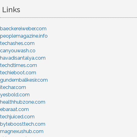
Links
baeckereiweber.com
peoplemagazine.info
techashes.com
canyouwash.co
havadisantalya.com
techdtimes.com
techieboot.com
gundembalikesir.com
itechar.com
yesbold.com
healthhubzone.com
ebaraat.com
techjuiced.com
byteboosttech.com
magnexushub.com