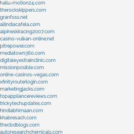
hallu-motion24.com
therockskippers.com
granfoss.net
allindiacafela.com
alpineskiracing2007.com
casino-vulkan-online.net
pitrepower.com
mediatown360.com
digitaleyestrainclinic.com
missionposible.com
online-casinos-vegas.com
xfinityrouterlogin.com
marketingjacks.com
topappliancereviews.com
trickytechupdates.com
hindiabhimaan.com
khabresach.com
thecbdblogs.com
autoresearchchemicals.com