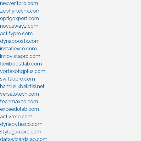
nexventpro.com
zephyrtechx.com
optigoxpert.com
novuswayz.com
actifypro.com
dynaboostx.com
instaflexco.com
innovistapro.com
flexiboostlab.com
vortexohqplus.com
swiftiopro.com
hamilelikbelirtisi.net
versalotech.com
techmaxco.com
exceedolab.com
activaxio.com
dynabytesco.com
stylegurupro.com
datawizardslab.com