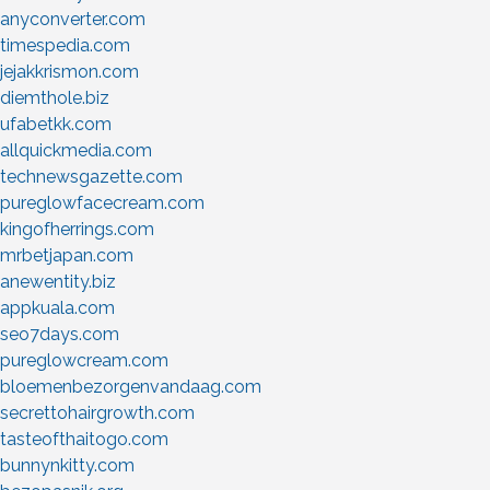
anyconverter.com
timespedia.com
jejakkrismon.com
diemthole.biz
ufabetkk.com
allquickmedia.com
technewsgazette.com
pureglowfacecream.com
kingofherrings.com
mrbetjapan.com
anewentity.biz
appkuala.com
seo7days.com
pureglowcream.com
bloemenbezorgenvandaag.com
secrettohairgrowth.com
tasteofthaitogo.com
bunnynkitty.com