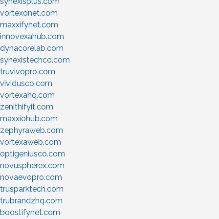
synexisplus.com
vortexonet.com
maxxifynet.com
innovexahub.com
dynacorelab.com
synexistechco.com
truvivopro.com
vividusco.com
vortexahq.com
zenithifyit.com
maxxiohub.com
zephyraweb.com
vortexaweb.com
optigeniusco.com
novuspherex.com
novaevopro.com
trusparktech.com
trubrandzhq.com
boostifynet.com