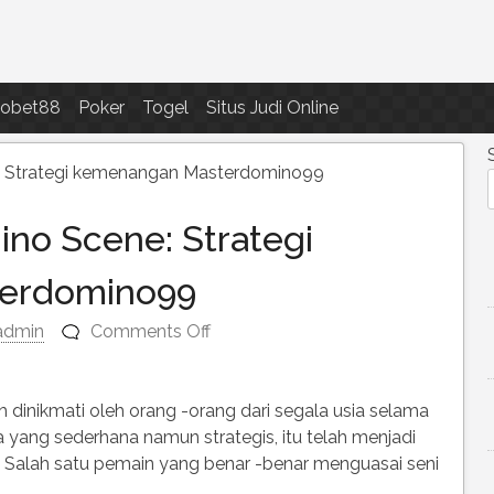
memilih situs slot gacor terpercaya. Dapatkan in
obet88
Poker
Togel
Situs Judi Online
 Strategi kemenangan Masterdomino99
no Scene: Strategi
erdomino99
on
admin
Comments Off
Mendominasi
Domino
Scene:
dinikmati oleh orang -orang dari segala usia selama
Strategi
ang sederhana namun strategis, itu telah menjadi
kemenangan
. Salah satu pemain yang benar -benar menguasai seni
Masterdomino99