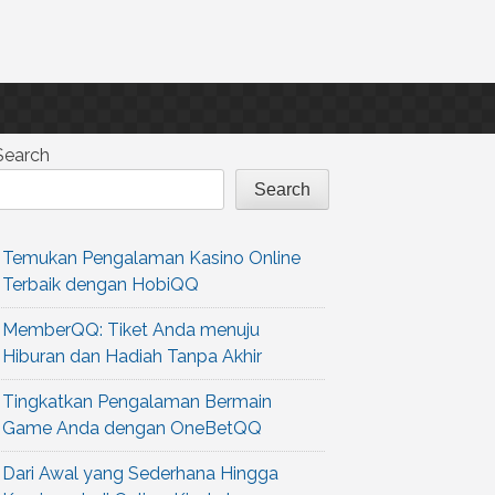
formasi lengkap untuk menemukan situs dengan
Search
Search
Temukan Pengalaman Kasino Online
Terbaik dengan HobiQQ
MemberQQ: Tiket Anda menuju
Hiburan dan Hadiah Tanpa Akhir
Tingkatkan Pengalaman Bermain
Game Anda dengan OneBetQQ
Dari Awal yang Sederhana Hingga