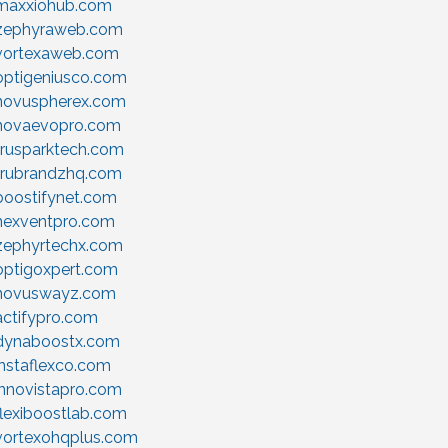
maxxiohub.com
zephyraweb.com
vortexaweb.com
optigeniusco.com
novuspherex.com
novaevopro.com
trusparktech.com
trubrandzhq.com
boostifynet.com
nexventpro.com
zephyrtechx.com
optigoxpert.com
novuswayz.com
actifypro.com
dynaboostx.com
instaflexco.com
innovistapro.com
flexiboostlab.com
vortexohqplus.com