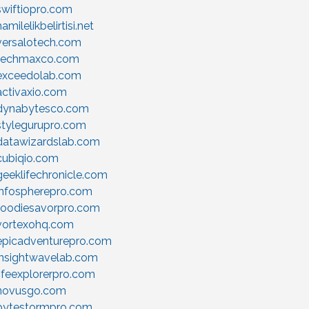
swiftiopro.com
hamilelikbelirtisi.net
versalotech.com
techmaxco.com
exceedolab.com
activaxio.com
dynabytesco.com
stylegurupro.com
datawizardslab.com
cubiqio.com
geeklifechronicle.com
infospherepro.com
foodiesavorpro.com
vortexohq.com
epicadventurepro.com
insightwavelab.com
lifeexplorerpro.com
novusgo.com
bytestormpro.com