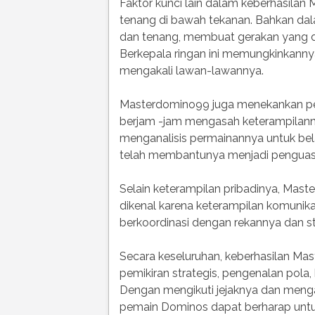
Faktor kunci lain dalam keberhasil
tenang di bawah tekanan. Bahkan dal
dan tenang, membuat gerakan yang dip
Berkepala ringan ini memungkinkann
mengakali lawan-lawannya.
Masterdomino99 juga menekankan pen
berjam -jam mengasah keterampilanny
menganalisis permainannya untuk bela
telah membantunya menjadi penguasa
Selain keterampilan pribadinya, Mast
dikenal karena keterampilan komunik
berkoordinasi dengan rekannya dan s
Secara keseluruhan, keberhasilan Ma
pemikiran strategis, pengenalan pola,
Dengan mengikuti jejaknya dan meng
pemain Dominos dapat berharap untu