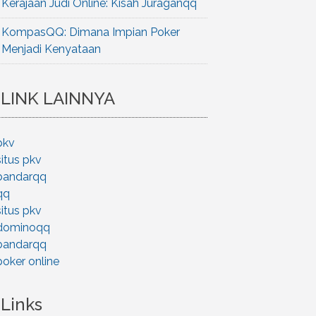
Kerajaan Judi Online: Kisah Juraganqq
KompasQQ: Dimana Impian Poker
Menjadi Kenyataan
LINK LAINNYA
pkv
situs pkv
bandarqq
qq
situs pkv
dominoqq
bandarqq
poker online
Links