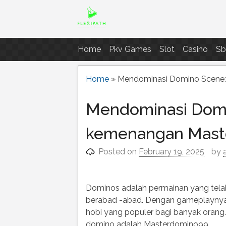
Skip
to
content
Pelajari panduan terbaik untuk 
Home
Pkv Games
Slot
Casino
Sb
peluang menang terbaik.
Home
»
Mendominasi Domino Scene:
Mendominasi Domi
kemenangan Mast
Posted on
February 19, 2025
by
Dominos adalah permainan yang telah 
berabad -abad. Dengan gameplaynya y
hobi yang populer bagi banyak orang
domino adalah Masterdomino99.