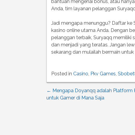
bantuan mengenai bonus, atau hanya 
Anda, tim layanan pelanggan Suryaq
Jadi mengapa menunggu? Daftar ke Su
kasino online utama Anda. Dengan be
pelanggan terbaik, Suryaqq memilik
dan menjadi yang teratas. Jangan l
sekarang dan mulailah bermain untuk
Posted in
Casino
,
Pkv Games
,
Sbobet
←
Mengapa Doyanqq adalah Platform P
Post
untuk Gamer di Mana Saja
navigation