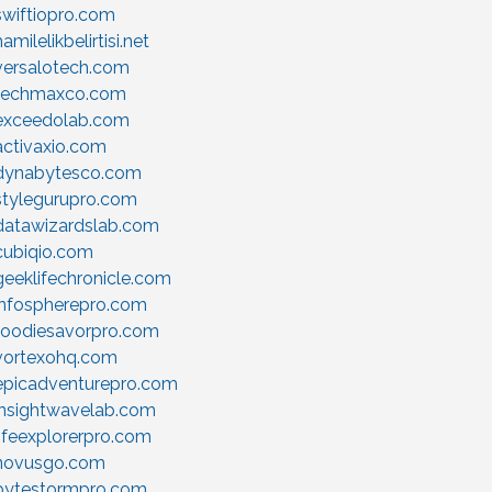
swiftiopro.com
hamilelikbelirtisi.net
versalotech.com
techmaxco.com
exceedolab.com
activaxio.com
dynabytesco.com
stylegurupro.com
datawizardslab.com
cubiqio.com
geeklifechronicle.com
infospherepro.com
foodiesavorpro.com
vortexohq.com
epicadventurepro.com
insightwavelab.com
lifeexplorerpro.com
novusgo.com
bytestormpro.com