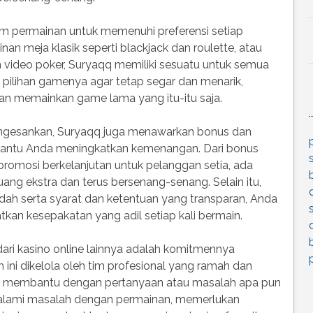
Online
Terbaik
 permainan untuk memenuhi preferensi setiap
Anda
n meja klasik seperti blackjack dan roulette, atau
n video poker, Suryaqq memiliki sesuatu untuk semua
i pilihan gamenya agar tetap segar dan menarik,
an memainkan game lama yang itu-itu saja.
engesankan, Suryaqq juga menawarkan bonus dan
ntu Anda meningkatkan kemenangan. Dari bonus
romosi berkelanjutan untuk pelanggan setia, ada
ng ekstra dan terus bersenang-senang. Selain itu,
dah serta syarat dan ketentuan yang transparan, Anda
n kesepakatan yang adil setiap kali bermain.
 kasino online lainnya adalah komitmennya
ini dikelola oleh tim profesional yang ramah dan
ap membantu dengan pertanyaan atau masalah apa pun
alami masalah dengan permainan, memerlukan