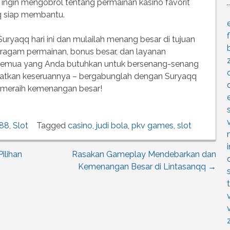
ingin mengobrol tentang permainan kasino favorit
q siap membantu.
ryaqq hari ini dan mulailah menang besar di tujuan
ragam permainan, bonus besar, dan layanan
i semua yang Anda butuhkan untuk bersenang-senang
ewatkan keseruannya – bergabunglah dengan Suryaqq
 meraih kemenangan besar!
88
,
Slot
Tagged
casino
,
judi bola
,
pkv games
,
slot
ilihan
Rasakan Gameplay Mendebarkan dan
Kemenangan Besar di Lintasanqq
→