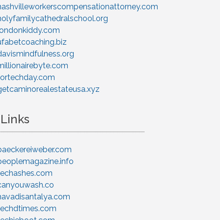
nashvilleworkerscompensationattorney.com
holyfamilycathedralschool.org
londonkiddy.com
ufabetcoaching.biz
davismindfulness.org
millionairebyte.com
fortechday.com
getcaminorealestateusa.xyz
Links
baeckereiweber.com
peoplemagazine.info
techashes.com
canyouwash.co
havadisantalya.com
techdtimes.com