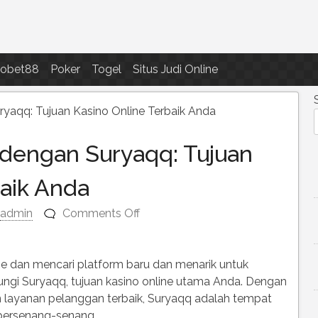
memilih situs slot gacor terpercaya. Dapatkan in
obet88
Poker
Togel
Situs Judi Online
yaqq: Tujuan Kasino Online Terbaik Anda
dengan Suryaqq: Tujuan
baik Anda
on
y
admin
Comments Off
Menangkan
Besar
dengan
 dan mencari platform baru dan menarik untuk
Suryaqq:
gi Suryaqq, tujuan kasino online utama Anda. Dengan
Tujuan
 layanan pelanggan terbaik, Suryaqq adalah tempat
Kasino
bersenang-senang.