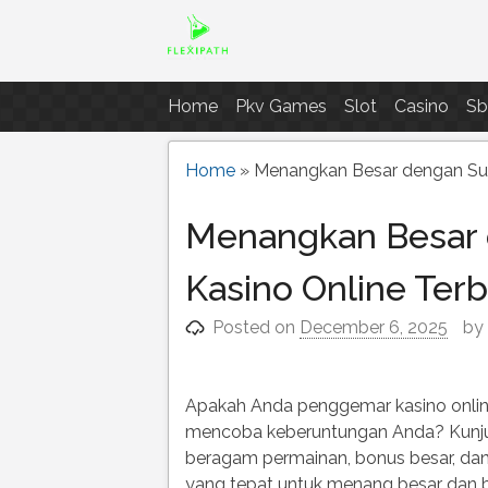
Skip
to
content
Pelajari panduan terbaik untuk 
Home
Pkv Games
Slot
Casino
Sb
peluang menang terbaik.
Home
»
Menangkan Besar dengan Sur
Menangkan Besar 
Kasino Online Ter
Posted on
December 6, 2025
b
Apakah Anda penggemar kasino online
mencoba keberuntungan Anda? Kunjun
beragam permainan, bonus besar, dan
yang tepat untuk menang besar dan 