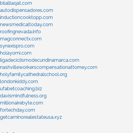
bilalliaqat.com
autodispensadores.com
inductioncooktopp.com
newsmedicaltoday.com
roofingnevada.info
magconnectx.com
synexispro.com
holayomi.com
ligadeciclismodecundinamarca.com
nashvilleworkerscompensationattorney.com
holyfamilycathedralschool.org
londonkiddy.com
ufabetcoaching.biz
davismindfulness.org
millionairebyte.com
fortechday.com
getcaminorealestateusa.xyz