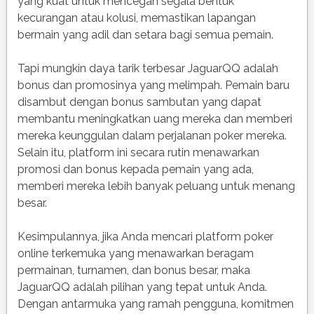
yang kuat untuk mencegah segala bentuk
kecurangan atau kolusi, memastikan lapangan
bermain yang adil dan setara bagi semua pemain.
Tapi mungkin daya tarik terbesar JaguarQQ adalah
bonus dan promosinya yang melimpah. Pemain baru
disambut dengan bonus sambutan yang dapat
membantu meningkatkan uang mereka dan memberi
mereka keunggulan dalam perjalanan poker mereka.
Selain itu, platform ini secara rutin menawarkan
promosi dan bonus kepada pemain yang ada,
memberi mereka lebih banyak peluang untuk menang
besar.
Kesimpulannya, jika Anda mencari platform poker
online terkemuka yang menawarkan beragam
permainan, turnamen, dan bonus besar, maka
JaguarQQ adalah pilihan yang tepat untuk Anda.
Dengan antarmuka yang ramah pengguna, komitmen