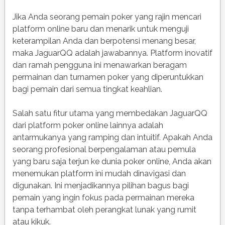
Besar
dengan
Jika Anda seorang pemain poker yang rajin mencari
JaguarQQ:
platform online baru dan menarik untuk menguji
Platform
keterampilan Anda dan berpotensi menang besar,
Poker
maka JaguarQQ adalah jawabannya. Platform inovatif
Online
dan ramah pengguna ini menawarkan beragam
Terbaik
permainan dan turnamen poker yang diperuntukkan
bagi pemain dari semua tingkat keahlian.
Salah satu fitur utama yang membedakan JaguarQQ
dari platform poker online lainnya adalah
antarmukanya yang ramping dan intuitif. Apakah Anda
seorang profesional berpengalaman atau pemula
yang baru saja terjun ke dunia poker online, Anda akan
menemukan platform ini mudah dinavigasi dan
digunakan. Ini menjadikannya pilihan bagus bagi
pemain yang ingin fokus pada permainan mereka
tanpa terhambat oleh perangkat lunak yang rumit
atau kikuk.