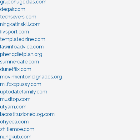
grupohugodias.com
deqair.com
techsilvers.com
ningkatinskill.com
fivsport.com
templatedzine.com
lawinfoadvice.com
phenqdietplan.org
sumnercafe.com
dunetflix.com
movimientoindignados.org
milfxxxpussy.com
uptodatefamily.com
musitop.com
utyam.com
lacostituzioneblog.com
ohyeea.com
zhitiemoe.com
nungkub.com