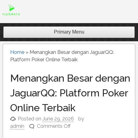
Skip
to
content
Pelajari panduan terbaik untuk memilih situs slot
gacor terpercaya. Dapatkan informasi lengkap
Primary Menu
untuk menemukan situs dengan peluang
menang terbaik.
Home
»
Menangkan Besar dengan JaguarQQ:
Platform Poker Online Terbaik
Menangkan Besar dengan
JaguarQQ: Platform Poker
Online Terbaik
Posted on
June 29, 2026
by
on
admin
Comments Off
Menangkan