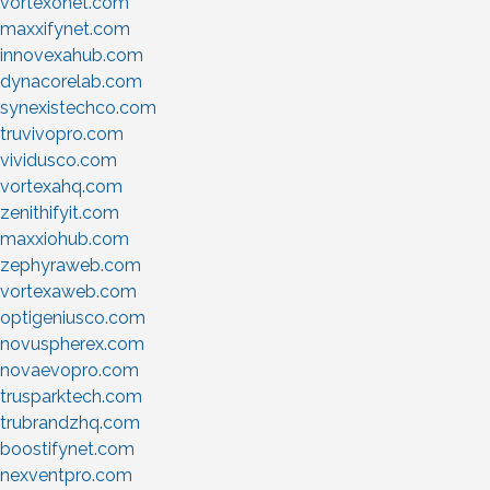
vortexonet.com
maxxifynet.com
innovexahub.com
dynacorelab.com
synexistechco.com
truvivopro.com
vividusco.com
vortexahq.com
zenithifyit.com
maxxiohub.com
zephyraweb.com
vortexaweb.com
optigeniusco.com
novuspherex.com
novaevopro.com
trusparktech.com
trubrandzhq.com
boostifynet.com
nexventpro.com