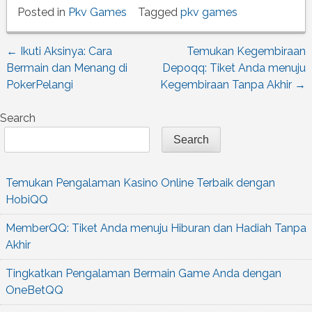
Posted in
Pkv Games
Tagged
pkv games
←
Ikuti Aksinya: Cara
Temukan Kegembiraan
Post
Bermain dan Menang di
Depoqq: Tiket Anda menuju
PokerPelangi
Kegembiraan Tanpa Akhir
→
navigation
Search
Search
Temukan Pengalaman Kasino Online Terbaik dengan
HobiQQ
MemberQQ: Tiket Anda menuju Hiburan dan Hadiah Tanpa
Akhir
Tingkatkan Pengalaman Bermain Game Anda dengan
OneBetQQ