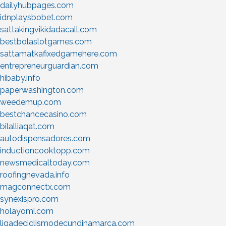
dailyhubpages.com
idnplaysbobet.com
sattakingvikidadacall.com
bestbolaslotgames.com
sattamatkafixedgamehere.com
entrepreneurguardian.com
hibaby.info
paperwashington.com
weedemup.com
bestchancecasino.com
bilalliaqat.com
autodispensadores.com
inductioncooktopp.com
newsmedicaltoday.com
roofingnevada.info
magconnectx.com
synexispro.com
holayomi.com
ligadeciclismodecundinamarca.com