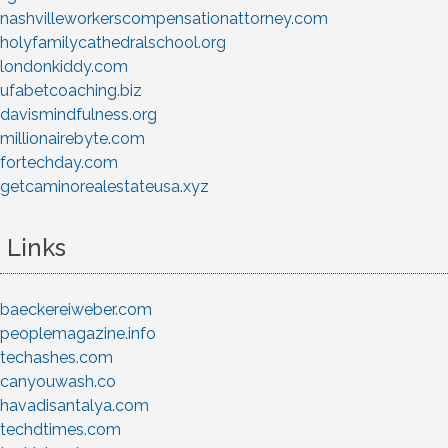
nashvilleworkerscompensationattorney.com
holyfamilycathedralschool.org
londonkiddy.com
ufabetcoaching.biz
davismindfulness.org
millionairebyte.com
fortechday.com
getcaminorealestateusa.xyz
Links
baeckereiweber.com
peoplemagazine.info
techashes.com
canyouwash.co
havadisantalya.com
techdtimes.com