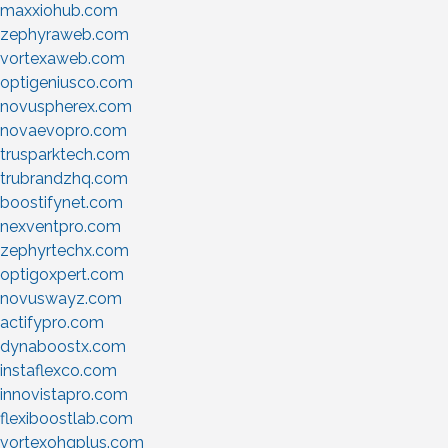
maxxiohub.com
zephyraweb.com
vortexaweb.com
optigeniusco.com
novuspherex.com
novaevopro.com
trusparktech.com
trubrandzhq.com
boostifynet.com
nexventpro.com
zephyrtechx.com
optigoxpert.com
novuswayz.com
actifypro.com
dynaboostx.com
instaflexco.com
innovistapro.com
flexiboostlab.com
vortexohqplus.com