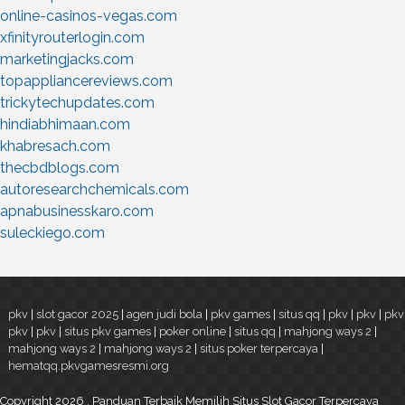
online-casinos-vegas.com
xfinityrouterlogin.com
marketingjacks.com
topappliancereviews.com
trickytechupdates.com
hindiabhimaan.com
khabresach.com
thecbdblogs.com
autoresearchchemicals.com
apnabusinesskaro.com
suleckiego.com
pkv
|
slot gacor 2025
|
agen judi bola
|
pkv games
|
situs qq
|
pkv
|
pkv
|
pkv
pkv
|
pkv
|
situs pkv games
|
poker online
|
situs qq
|
mahjong ways 2
|
mahjong ways 2
|
mahjong ways 2
|
situs poker terpercaya
|
hematqq.pkvgamesresmi.org
Copyright 2026 , Panduan Terbaik Memilih Situs Slot Gacor Terpercaya