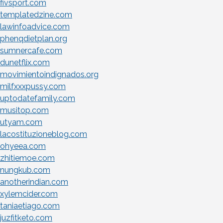
fivsport.com
templatedzine.com
lawinfoadvice.com
phenqdietplan.org
sumnercafe.com
dunetflix.com
movimientoindignados.org
milfxxxpussy.com
uptodatefamily.com
musitop.com
utyam.com
lacostituzioneblog.com
ohyeea.com
zhitiemoe.com
nungkub.com
anotherindian.com
xylemcider.com
taniaetiago.com
juzfitketo.com