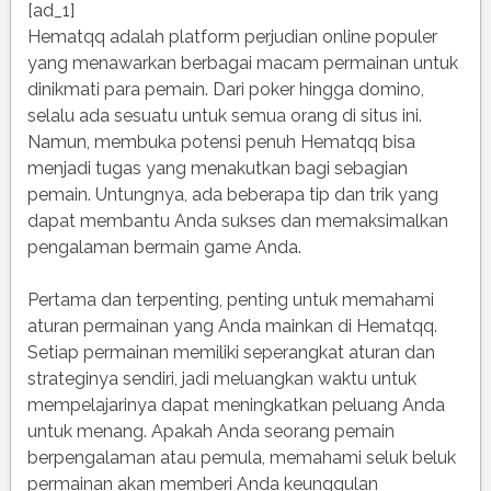
Potensi
[ad_1]
Hematqq:
Hematqq adalah platform perjudian online populer
Tips
yang menawarkan berbagai macam permainan untuk
dan
dinikmati para pemain. Dari poker hingga domino,
Trik
selalu ada sesuatu untuk semua orang di situs ini.
Sukses
Namun, membuka potensi penuh Hematqq bisa
menjadi tugas yang menakutkan bagi sebagian
pemain. Untungnya, ada beberapa tip dan trik yang
dapat membantu Anda sukses dan memaksimalkan
pengalaman bermain game Anda.
Pertama dan terpenting, penting untuk memahami
aturan permainan yang Anda mainkan di Hematqq.
Setiap permainan memiliki seperangkat aturan dan
strateginya sendiri, jadi meluangkan waktu untuk
mempelajarinya dapat meningkatkan peluang Anda
untuk menang. Apakah Anda seorang pemain
berpengalaman atau pemula, memahami seluk beluk
permainan akan memberi Anda keunggulan