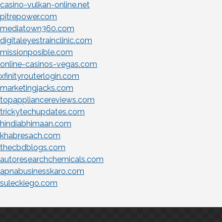
casino-vulkan-online.net
pitrepower.com
mediatown360.com
digitaleyestrainclinic.com
missionposible.com
online-casinos-vegas.com
xfinityrouterlogin.com
marketingjacks.com
topappliancereviews.com
trickytechupdates.com
hindiabhimaan.com
khabresach.com
thecbdblogs.com
autoresearchchemicals.com
apnabusinesskaro.com
suleckiego.com