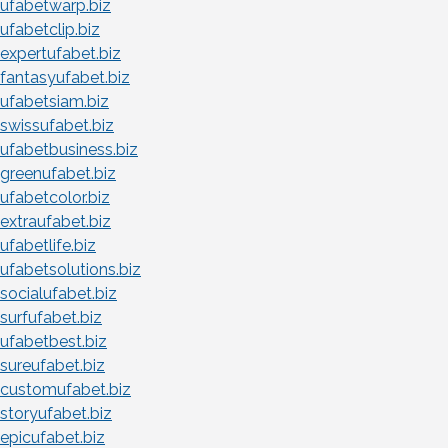
ufabetwarp.biz
ufabetclip.biz
expertufabet.biz
fantasyufabet.biz
ufabetsiam.biz
swissufabet.biz
ufabetbusiness.biz
greenufabet.biz
ufabetcolor.biz
extraufabet.biz
ufabetlife.biz
ufabetsolutions.biz
socialufabet.biz
surfufabet.biz
ufabetbest.biz
sureufabet.biz
customufabet.biz
storyufabet.biz
epicufabet.biz