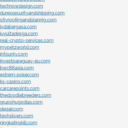
technowdesign.com
durexsecurityandshipping.com
cityroofingandplannig.com
ivdabergasa.com
juyultadesga.com
real-crypto-services.com
mypetzworld.com
infounty.com
investparaguay-eu.com
bwc88asia.com
extrem-poker.com
ks-casino.com
carcarepoints.com
thedoodlebreeders.com
grupohugodias.com
deqair.com
techsilvers.com
ningkatinskill.com