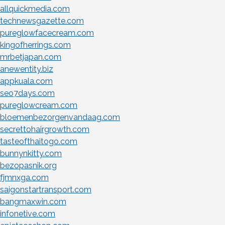
allquickmedia.com
technewsgazette.com
pureglowfacecream.com
kingofherrings.com
mrbetjapan.com
anewentity.biz
appkuala.com
seo7days.com
pureglowcream.com
bloemenbezorgenvandaag.com
secrettohairgrowth.com
tasteofthaitogo.com
bunnynkitty.com
bezopasnik.org
fjmnxga.com
saigonstartransport.com
bangmaxwin.com
infonetive.com