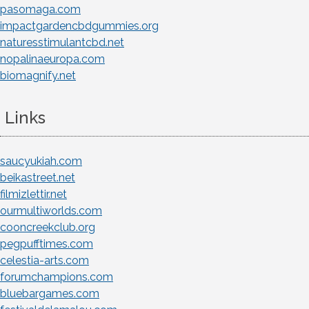
pasomaga.com
impactgardencbdgummies.org
naturesstimulantcbd.net
nopalinaeuropa.com
biomagnify.net
Links
saucyukiah.com
beikastreet.net
filmizlettir.net
ourmultiworlds.com
cooncreekclub.org
pegpufftimes.com
celestia-arts.com
forumchampions.com
bluebargames.com