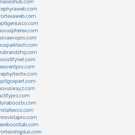
maxxiohub.com
zephyraweb.com
vortexaweb.com
optigeniusco.com
novuspherex.com
novaevopro.com
trusparktech.com
trubrandzhq.com
boostifynet.com
nexventpro.com
zephyrtechx.com
optigoxpert.com
novuswayz.com
actifypro.com
dynaboostx.com
instaflexco.com
innovistapro.com
flexiboostlab.com
vortexohqplus.com