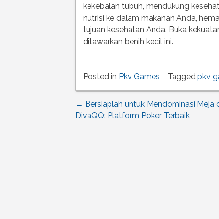
kekebalan tubuh, mendukung kesehat
nutrisi ke dalam makanan Anda, hem
tujuan kesehatan Anda. Buka kekuata
ditawarkan benih kecil ini.
Posted in
Pkv Games
Tagged
pkv 
←
Bersiaplah untuk Mendominasi Meja
Post
DivaQQ: Platform Poker Terbaik
navigation