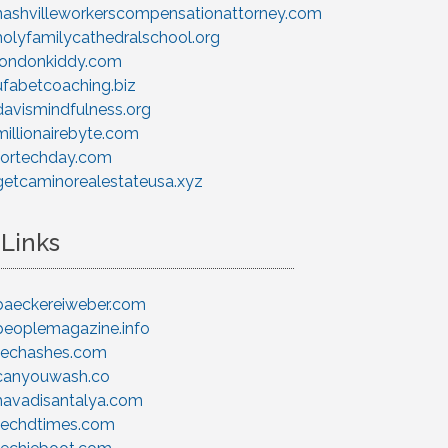
nashvilleworkerscompensationattorney.com
holyfamilycathedralschool.org
londonkiddy.com
ufabetcoaching.biz
davismindfulness.org
millionairebyte.com
fortechday.com
getcaminorealestateusa.xyz
Links
baeckereiweber.com
peoplemagazine.info
techashes.com
canyouwash.co
havadisantalya.com
techdtimes.com