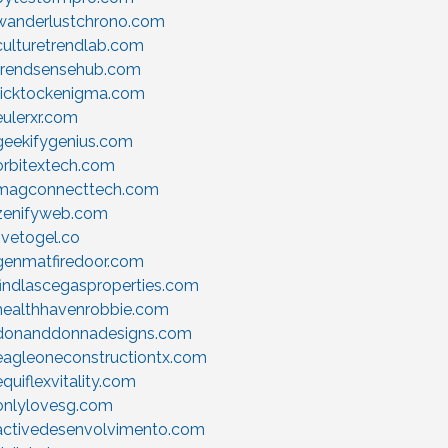
wanderlustchrono.com
culturetrendlab.com
trendsensehub.com
ticktockenigma.com
eulerxr.com
geekifygenius.com
orbitextech.com
magconnecttech.com
zenifyweb.com
livetogel.co
genmatfiredoor.com
findlascegasproperties.com
healthhavenrobbie.com
donanddonnadesigns.com
eagleoneconstructiontx.com
equiflexvitality.com
onlylovesg.com
activedesenvolvimento.com