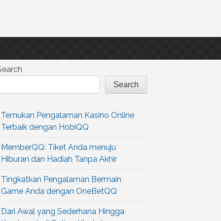
formasi lengkap untuk menemukan situs dengan
Search
Search
Temukan Pengalaman Kasino Online
Terbaik dengan HobiQQ
MemberQQ: Tiket Anda menuju
Hiburan dan Hadiah Tanpa Akhir
Tingkatkan Pengalaman Bermain
Game Anda dengan OneBetQQ
Dari Awal yang Sederhana Hingga