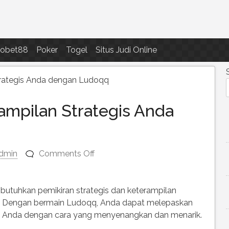
memilih situs slot gacor terpercaya. Dapatkan in
obet88
Poker
Togel
Situs Judi Online
rategis Anda dengan Ludoqq
mpilan Strategis Anda
on
dmin
Comments Off
Melepaskan
Keterampilan
Strategis
tuhkan pemikiran strategis dan keterampilan
Anda
 Dengan bermain Ludoqq, Anda dapat melepaskan
dengan
s Anda dengan cara yang menyenangkan dan menarik.
Ludoqq