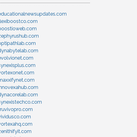
educationalnewsupdates.com
flexiboostco.com
boostioweb.com
zephyrushub.com
optipathlab.com
dynabytelab.com
evolvionet.com
synexisplus.com
vortexonet.com
maxxifynet.com
innovexahub.com
dynacorelab.com
synexistechco.com
truvivopro.com
vividusco.com
vortexahq.com
zenithifyit.com