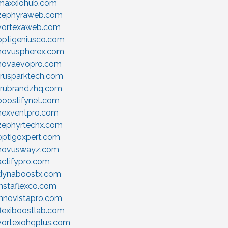
maxxiohub.com
zephyraweb.com
vortexaweb.com
optigeniusco.com
novuspherex.com
novaevopro.com
trusparktech.com
trubrandzhq.com
boostifynet.com
nexventpro.com
zephyrtechx.com
optigoxpert.com
novuswayz.com
actifypro.com
dynaboostx.com
instaflexco.com
innovistapro.com
flexiboostlab.com
vortexohqplus.com