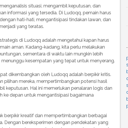
menganalisis situasi, mengambil keputusan, dan
 informasi yang tersedia. Di Ludoqq, pemain harus
gan hati-hati, mengantisipasi tindakan lawan, dan
enjadi yang teratas.
n strategis di Ludoqq adalah mengetahui kapan harus
rmain aman. Kadang-kadang, kita perlu melakukan
untungan, sementara di waktu lain mungkin lebih
an menunggu kesempatan yang tepat untuk menyerang.
pat dikembangkan oleh Ludoqq adalah berpikir kritis.
n pilihan mereka, mempertimbangkan potensi hasil
l keputusan. Hal ini memerlukan penalaran logis dan
h ke depan untuk mengantisipasi bagaimana
 berpikir kreatif dan mempertimbangkan berbagai
eka. Dengan bereksperimen dengan pendekatan yang