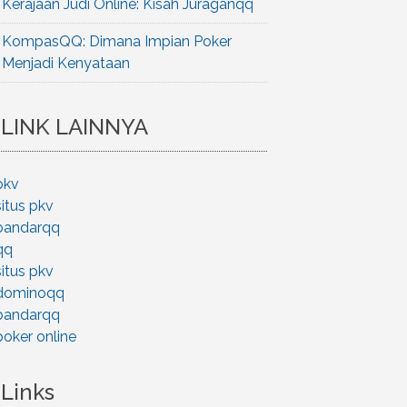
Kerajaan Judi Online: Kisah Juraganqq
KompasQQ: Dimana Impian Poker
Menjadi Kenyataan
LINK LAINNYA
pkv
situs pkv
bandarqq
qq
situs pkv
dominoqq
bandarqq
poker online
Links