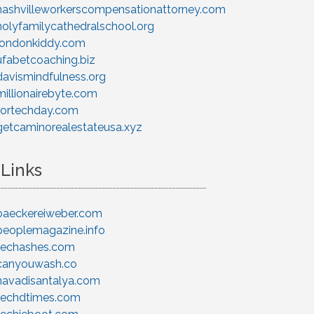
nashvilleworkerscompensationattorney.com
holyfamilycathedralschool.org
londonkiddy.com
ufabetcoaching.biz
davismindfulness.org
millionairebyte.com
fortechday.com
getcaminorealestateusa.xyz
Links
baeckereiweber.com
peoplemagazine.info
techashes.com
canyouwash.co
havadisantalya.com
techdtimes.com