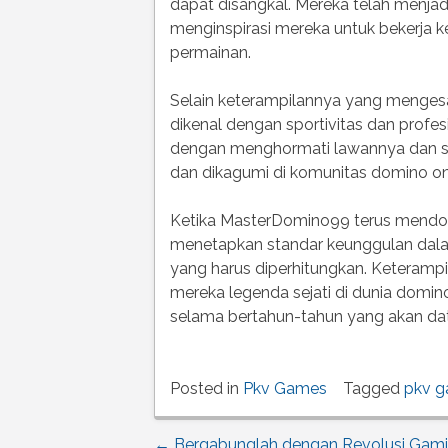
dapat disangkal. Mereka telah menjadi
menginspirasi mereka untuk bekerja 
permainan.
Selain keterampilannya yang mengesa
dikenal dengan sportivitas dan profe
dengan menghormati lawannya dan sik
dan dikagumi di komunitas domino onl
Ketika MasterDomino99 terus mendo
menetapkan standar keunggulan dala
yang harus diperhitungkan. Keterampil
mereka legenda sejati di dunia domin
selama bertahun-tahun yang akan da
Posted in
Pkv Games
Tagged
pkv 
←
Bergabunglah dengan Revolusi Gam