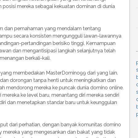
Standar
osisi mereka sebagai kekuatan dominan di dunia
dalam
Domino
Online
ajam dan pemahaman yang mendalam tentang
ampu secara konsisten mengungguli lawan-lawannya
andingan-pertandingan berisiko tinggi. Kemampuan
wan dan mengantisipasi langkah selanjutnya telah
nangan berkali-kali.
 yang membedakan MasterDomino99 dari yang lain.
 dan dorongan tanpa henti untuk meningkatkan dan
ah mendorong mereka ke puncak dunia domino online.
mereka ke level baru, menantang diri mereka sendiri
iri dan menetapkan standar baru untuk keunggulan
put dari perhatian, dengan banyak komunitas domino
y mereka yang mengesankan dan bakat yang tidak