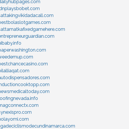
dailyhubpages.com
idnplaysbobet.com
sattakingvikidadacall.com
bestbolaslotgames.com
sattamatkafixedgamehere.com
entrepreneurguardian.com
hibaby.info
paperwashington.com
weedemup.com
bestchancecasino.com
bilalliaqat.com
autodispensadores.com
inductioncooktopp.com
newsmedicaltoday.com
roofingnevada.info
magconnectx.com
synexispro.com
holayomi.com
ligadeciclismodecundinamarca.com