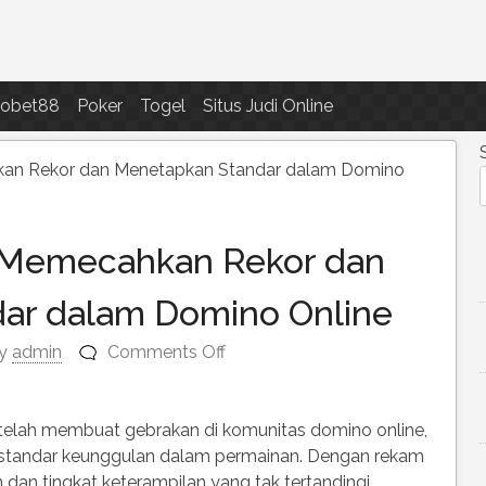
memilih situs slot gacor terpercaya. Dapatkan in
obet88
Poker
Togel
Situs Judi Online
an Rekor dan Menetapkan Standar dalam Domino
 Memecahkan Rekor dan
ar dalam Domino Online
on
y
admin
Comments Off
MasterDomino99:
Memecahkan
Rekor
elah membuat gebrakan di komunitas domino online,
dan
tandar keunggulan dalam permainan. Dengan rekam
Menetapkan
an tingkat keterampilan yang tak tertandingi,