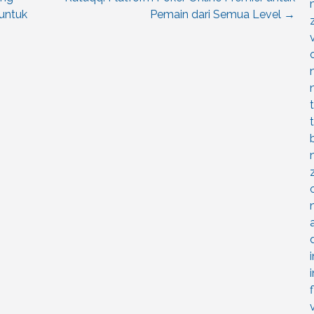
untuk
Pemain dari Semua Level
→