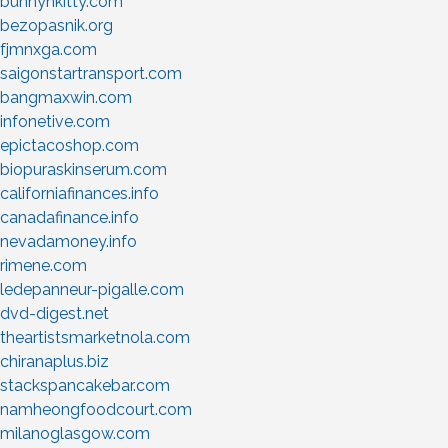
bunnynkitty.com
bezopasnik.org
fjmnxga.com
saigonstartransport.com
bangmaxwin.com
infonetive.com
epictacoshop.com
biopuraskinserum.com
californiafinances.info
canadafinance.info
nevadamoney.info
rimene.com
ledepanneur-pigalle.com
dvd-digest.net
theartistsmarketnola.com
chiranaplus.biz
stackspancakebar.com
namheongfoodcourt.com
milanoglasgow.com