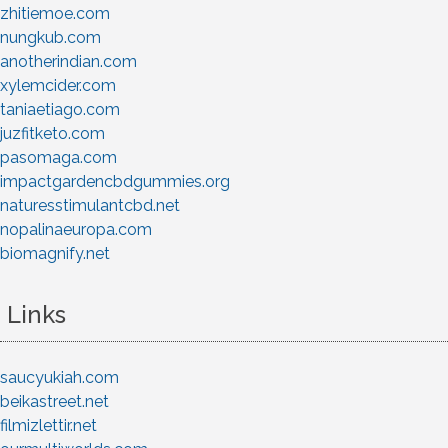
zhitiemoe.com
nungkub.com
anotherindian.com
xylemcider.com
taniaetiago.com
juzfitketo.com
pasomaga.com
impactgardencbdgummies.org
naturesstimulantcbd.net
nopalinaeuropa.com
biomagnify.net
Links
saucyukiah.com
beikastreet.net
filmizlettir.net