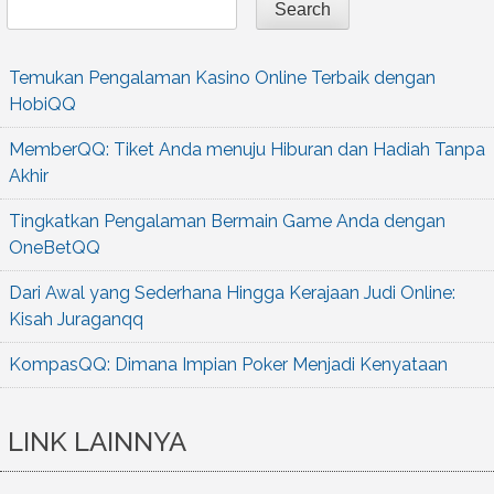
Search
Temukan Pengalaman Kasino Online Terbaik dengan
HobiQQ
MemberQQ: Tiket Anda menuju Hiburan dan Hadiah Tanpa
Akhir
Tingkatkan Pengalaman Bermain Game Anda dengan
OneBetQQ
Dari Awal yang Sederhana Hingga Kerajaan Judi Online:
Kisah Juraganqq
KompasQQ: Dimana Impian Poker Menjadi Kenyataan
LINK LAINNYA