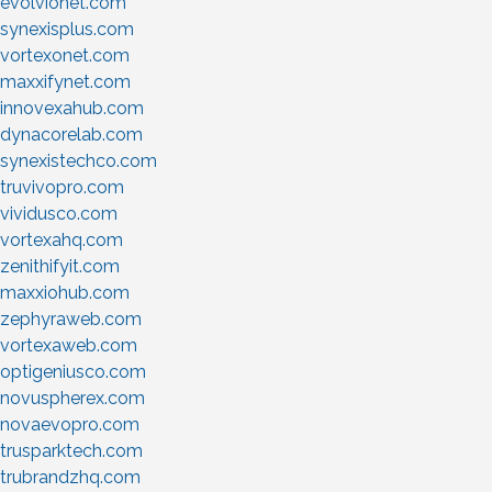
evolvionet.com
synexisplus.com
vortexonet.com
maxxifynet.com
innovexahub.com
dynacorelab.com
synexistechco.com
truvivopro.com
vividusco.com
vortexahq.com
zenithifyit.com
maxxiohub.com
zephyraweb.com
vortexaweb.com
optigeniusco.com
novuspherex.com
novaevopro.com
trusparktech.com
trubrandzhq.com