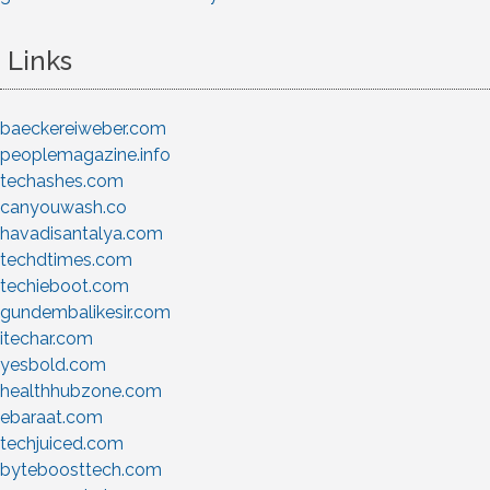
Links
baeckereiweber.com
peoplemagazine.info
techashes.com
canyouwash.co
havadisantalya.com
techdtimes.com
techieboot.com
gundembalikesir.com
itechar.com
yesbold.com
healthhubzone.com
ebaraat.com
techjuiced.com
byteboosttech.com