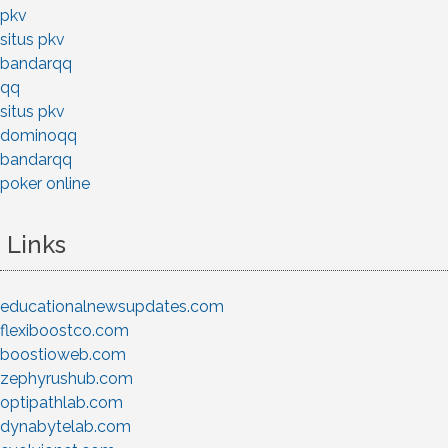
pkv
situs pkv
bandarqq
qq
situs pkv
dominoqq
bandarqq
poker online
Links
educationalnewsupdates.com
flexiboostco.com
boostioweb.com
zephyrushub.com
optipathlab.com
dynabytelab.com