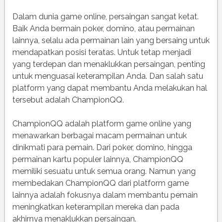
Keterampilan
Anda
Dalam dunia game online, persaingan sangat ketat.
dan
Baik Anda bermain poker, domino, atau permainan
Taklukkan
lainnya, selalu ada permainan lain yang bersaing untuk
Kompetisi
mendapatkan posisi teratas. Untuk tetap menjadi
dengan
yang terdepan dan menaklukkan persaingan, penting
ChampionQQ
untuk menguasai keterampilan Anda. Dan salah satu
platform yang dapat membantu Anda melakukan hal
tersebut adalah ChampionQQ.
ChampionQQ adalah platform game online yang
menawarkan berbagai macam permainan untuk
dinikmati para pemain. Dari poker, domino, hingga
permainan kartu populer lainnya, ChampionQQ
memiliki sesuatu untuk semua orang. Namun yang
membedakan ChampionQQ dari platform game
lainnya adalah fokusnya dalam membantu pemain
meningkatkan keterampilan mereka dan pada
akhirnya menaklukkan persaingan.