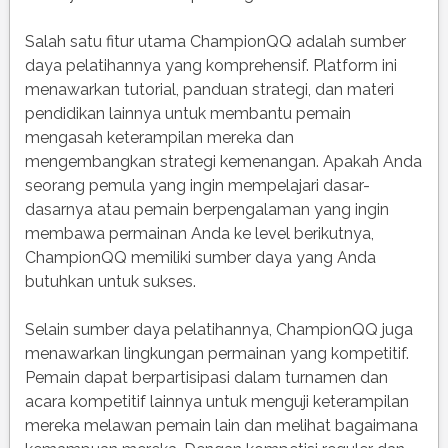
Salah satu fitur utama ChampionQQ adalah sumber
daya pelatihannya yang komprehensif. Platform ini
menawarkan tutorial, panduan strategi, dan materi
pendidikan lainnya untuk membantu pemain
mengasah keterampilan mereka dan
mengembangkan strategi kemenangan. Apakah Anda
seorang pemula yang ingin mempelajari dasar-
dasarnya atau pemain berpengalaman yang ingin
membawa permainan Anda ke level berikutnya,
ChampionQQ memiliki sumber daya yang Anda
butuhkan untuk sukses.
Selain sumber daya pelatihannya, ChampionQQ juga
menawarkan lingkungan permainan yang kompetitif.
Pemain dapat berpartisipasi dalam turnamen dan
acara kompetitif lainnya untuk menguji keterampilan
mereka melawan pemain lain dan melihat bagaimana