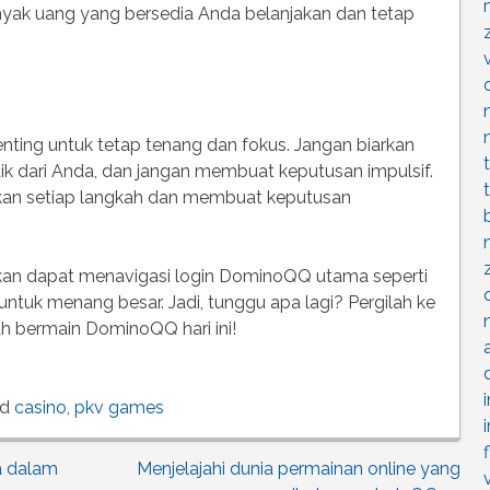
banyak uang yang bersedia Anda belanjakan dan tetap
ting untuk tetap tenang dan fokus. Jangan biarkan
 dari Anda, dan jangan membuat keputusan impulsif.
kan setiap langkah dan membuat keputusan
 akan dapat menavigasi login DominoQQ utama seperti
tuk menang besar. Jadi, tunggu apa lagi? Pergilah ke
ah bermain DominoQQ hari ini!
ed
casino
,
pkv games
a dalam
Menjelajahi dunia permainan online yang