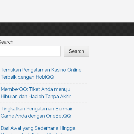
formasi lengkap untuk menemukan situs dengan
Search
Search
Temukan Pengalaman Kasino Online
Terbaik dengan HobiQQ
MemberQQ: Tiket Anda menuju
Hiburan dan Hadiah Tanpa Akhir
Tingkatkan Pengalaman Bermain
Game Anda dengan OneBetQQ
Dari Awal yang Sederhana Hingga