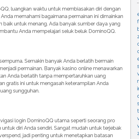
QQ, luangkan waktu untuk membiasakan diri dengan
u Anda memahami bagaimana permainan ini dimainkan
h baik untuk menang. Ada banyak sumber daya yang
membantu Anda mempelajari seluk beluk DominoQQ.
i sempurna. Semakin banyak Anda berlatih bermain
enjadi permainan. Banyak kasino online menawarkan
kan Anda berlatih tanpa mempertaruhkan uang
n gratis ini untuk mengasah keterampilan Anda
 uang sungguhan.
avigasi login DominoQQ utama seperti seorang pro
ntuk diri Anda sendiri. Sangat mudah untuk terjebak
erspend, jadi penting untuk menetapkan batasan