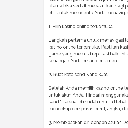
utama bisa sedikit menakutkan bagi p
ahli untuk membantu Anda menavigas
1. Pilih kasino online terkemuka
Langkah pertama untuk menavigasi l
kasino online terkemuka. Pastikan kasi
game yang memiliki reputasi baik. In
keuangan Anda aman dan aman.
2. Buat kata sandi yang kuat
Setelah Anda memilih kasino online 
untuk akun Anda. Hindari menggunakan
sandi,” karena ini mudah untuk ditebak
mencakup campuran huruf, angka, dan
3. Membiasakan diri dengan aturan 