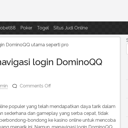
memilih situs slot gacor terpercaya. Dapatkan in
obet88
Poker
Togel
Situs Judi Online
login DominoQQ utama seperti pro
enavigasi login DominoQQ
on
min
Comments Off
Kiat
ahli
untuk
ine populer yang telah mendapatkan daya tarik dalam
menavigasi
an sederhana dan gameplay yang serba cepat, tidak
login
 berbondong-bondong ke kasino online untuk mencoba
DominoQQ
yang menarik ini. Namun, menavigasi login DominoQQ