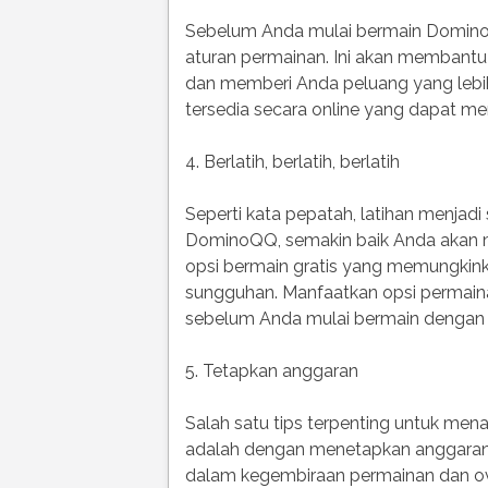
Sebelum Anda mulai bermain Domino
aturan permainan. Ini akan membant
dan memberi Anda peluang yang lebi
tersedia secara online yang dapat 
4. Berlatih, berlatih, berlatih
Seperti kata pepatah, latihan menjad
DominoQQ, semakin baik Anda akan m
opsi bermain gratis yang memungkin
sungguhan. Manfaatkan opsi permaina
sebelum Anda mulai bermain dengan
5. Tetapkan anggaran
Salah satu tips terpenting untuk men
adalah dengan menetapkan anggaran u
dalam kegembiraan permainan dan ov