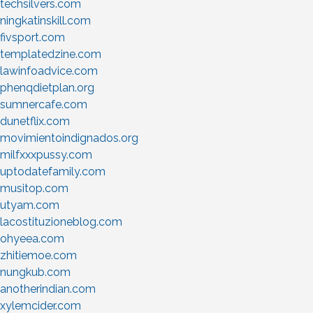
techsilvers.com
ningkatinskill.com
fivsport.com
templatedzine.com
lawinfoadvice.com
phenqdietplan.org
sumnercafe.com
dunetflix.com
movimientoindignados.org
milfxxxpussy.com
uptodatefamily.com
musitop.com
utyam.com
lacostituzioneblog.com
ohyeea.com
zhitiemoe.com
nungkub.com
anotherindian.com
xylemcider.com