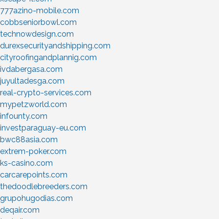
777azino-mobile.com
cobbseniorbowl.com
technowdesign.com
durexsecurityandshipping.com
cityroofingandplannig.com
ivdabergasa.com
juyultadesga.com
real-crypto-services.com
mypetzworld.com
infounty.com
investparaguay-eu.com
bwc88asia.com
extrem-poker.com
ks-casino.com
carcarepoints.com
thedoodlebreeders.com
grupohugodias.com
deqair.com