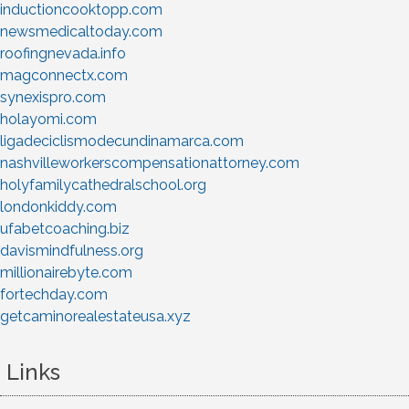
inductioncooktopp.com
newsmedicaltoday.com
roofingnevada.info
magconnectx.com
synexispro.com
holayomi.com
ligadeciclismodecundinamarca.com
nashvilleworkerscompensationattorney.com
holyfamilycathedralschool.org
londonkiddy.com
ufabetcoaching.biz
davismindfulness.org
millionairebyte.com
fortechday.com
getcaminorealestateusa.xyz
Links