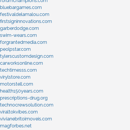
forumchampions.com
bluebargames.com
festivaldelamalou.com
firstsigninnovations.com
garberdodge.com
swim-wears.com
forgrantedmedia.com
peolpstar.com
tylerscustomdesign.com
carworksonline.com
techtimesss.com
virylstore.com
motorstell.com
health150years.com
prescriptions-drug.org
technocrewsolution.com
viraltokvibes.com
vivianebritoimoveis.com
magforbes.net