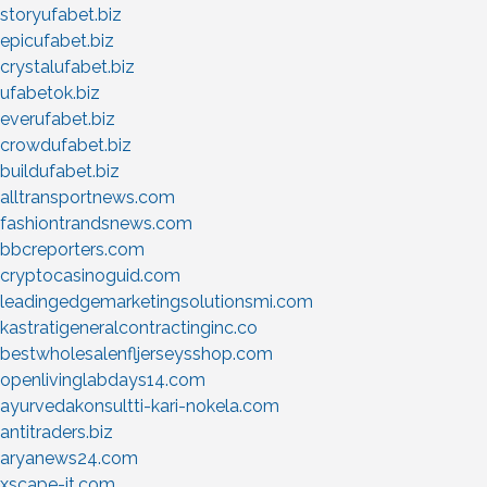
storyufabet.biz
epicufabet.biz
crystalufabet.biz
ufabetok.biz
everufabet.biz
crowdufabet.biz
buildufabet.biz
alltransportnews.com
fashiontrandsnews.com
bbcreporters.com
cryptocasinoguid.com
leadingedgemarketingsolutionsmi.com
kastratigeneralcontractinginc.co
bestwholesalenfljerseysshop.com
openlivinglabdays14.com
ayurvedakonsultti-kari-nokela.com
antitraders.biz
aryanews24.com
xscape-it.com