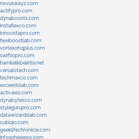
novuswayz.com
actifypro.com
dynaboostx.com
instaflexco.com
innovistapro.com
flexiboostlab.com
vortexohqplus.com
swiftiopro.com
hamilelikbelirtisi.net
versalotech.com
techmaxco.com
exceedolab.com
activaxio.com
dynabytesco.com
stylegurupro.com
datawizardslab.com
cubiqio.com
geeklifechronicle.com
infospherepro.com