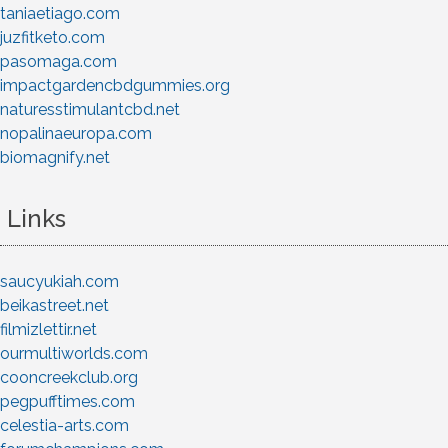
taniaetiago.com
juzfitketo.com
pasomaga.com
impactgardencbdgummies.org
naturesstimulantcbd.net
nopalinaeuropa.com
biomagnify.net
Links
saucyukiah.com
beikastreet.net
filmizlettir.net
ourmultiworlds.com
cooncreekclub.org
pegpufftimes.com
celestia-arts.com