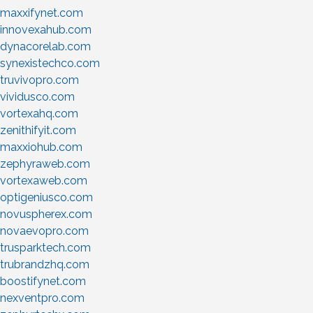
maxxifynet.com
innovexahub.com
dynacorelab.com
synexistechco.com
truvivopro.com
vividusco.com
vortexahq.com
zenithifyit.com
maxxiohub.com
zephyraweb.com
vortexaweb.com
optigeniusco.com
novuspherex.com
novaevopro.com
trusparktech.com
trubrandzhq.com
boostifynet.com
nexventpro.com