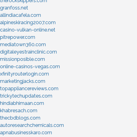
therockskippers.com
granfoss.net
allindiacafela.com
alpineskiracing2007.com
casino-vulkan-online.net
pitrepower.com
mediatown360.com
digitaleyestrainclinic.com
missionposible.com
online-casinos-vegas.com
xfinityrouterlogin.com
marketingjacks.com
topappliancereviews.com
trickytechupdates.com
hindiabhimaan.com
khabresach.com
thecbdblogs.com
autoresearchchemicals.com
apnabusinesskaro.com