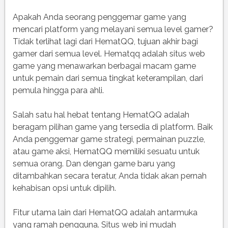
Tujuan
akhir
Apakah Anda seorang penggemar game yang
untuk
mencari platform yang melayani semua level gamer?
gamer
Tidak terlihat lagi dari HematQQ, tujuan akhir bagi
dari
gamer dari semua level. Hematqq adalah situs web
semua
game yang menawarkan berbagai macam game
tingkatan
untuk pemain dari semua tingkat keterampilan, dari
pemula hingga para ahli.
Salah satu hal hebat tentang HematQQ adalah
beragam pilihan game yang tersedia di platform. Baik
Anda penggemar game strategi, permainan puzzle,
atau game aksi, HematQQ memiliki sesuatu untuk
semua orang. Dan dengan game baru yang
ditambahkan secara teratur, Anda tidak akan pernah
kehabisan opsi untuk dipilih.
Fitur utama lain dari HematQQ adalah antarmuka
yang ramah pengguna. Situs web ini mudah