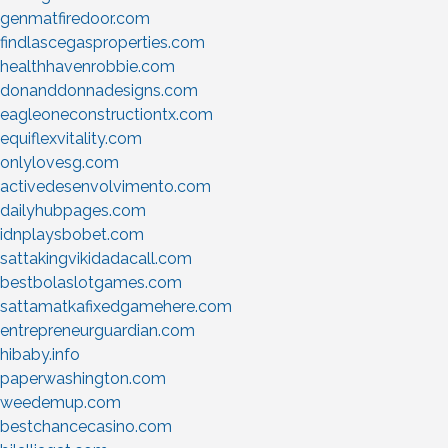
genmatfiredoor.com
findlascegasproperties.com
healthhavenrobbie.com
donanddonnadesigns.com
eagleoneconstructiontx.com
equiflexvitality.com
onlylovesg.com
activedesenvolvimento.com
dailyhubpages.com
idnplaysbobet.com
sattakingvikidadacall.com
bestbolaslotgames.com
sattamatkafixedgamehere.com
entrepreneurguardian.com
hibaby.info
paperwashington.com
weedemup.com
bestchancecasino.com