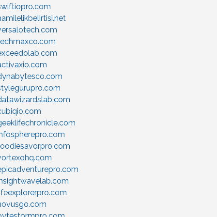
swiftiopro.com
hamilelikbelirtisi.net
versalotech.com
techmaxco.com
exceedolab.com
activaxio.com
dynabytesco.com
stylegurupro.com
datawizardslab.com
cubiqio.com
geeklifechronicle.com
infospherepro.com
foodiesavorpro.com
vortexohq.com
epicadventurepro.com
insightwavelab.com
lifeexplorerpro.com
novusgo.com
bytestormpro.com