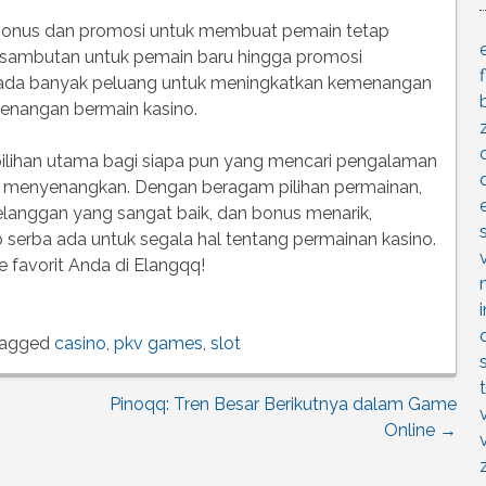
bonus dan promosi untuk membuat pemain tetap
s sambutan untuk pemain baru hingga promosi
, ada banyak peluang untuk meningkatkan kemenangan
enangan bermain kasino.
pilihan utama bagi siapa pun yang mencari pengalaman
n menyenangkan. Dengan beragam pilihan permainan,
elanggan yang sangat baik, dan bonus menarik,
serba ada untuk segala hal tentang permainan kasino.
e favorit Anda di Elangqq!
agged
casino
,
pkv games
,
slot
Pinoqq: Tren Besar Berikutnya dalam Game
Online
→