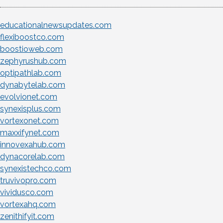
educationalnewsupdates.com
flexiboostco.com
boostioweb.com
zephyrushub.com
optipathlab.com
dynabytelab.com
evolvionet.com
synexisplus.com
vortexonet.com
maxxifynet.com
innovexahub.com
dynacorelab.com
synexistechco.com
truvivopro.com
vividusco.com
vortexahq.com
zenithifyit.com