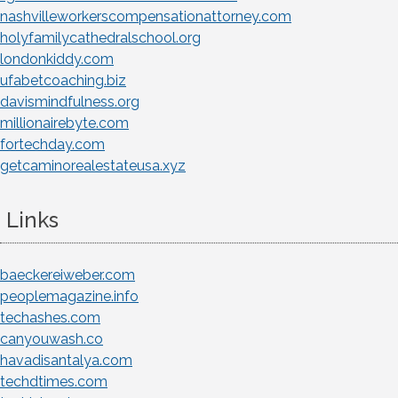
nashvilleworkerscompensationattorney.com
holyfamilycathedralschool.org
londonkiddy.com
ufabetcoaching.biz
davismindfulness.org
millionairebyte.com
fortechday.com
getcaminorealestateusa.xyz
Links
baeckereiweber.com
peoplemagazine.info
techashes.com
canyouwash.co
havadisantalya.com
techdtimes.com