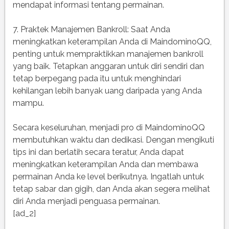
mendapat informasi tentang permainan.
7. Praktek Manajemen Bankroll: Saat Anda
meningkatkan keterampilan Anda di MaindominoQQ,
penting untuk mempraktikkan manajemen bankroll
yang baik. Tetapkan anggaran untuk diri sendiri dan
tetap berpegang pada itu untuk menghindari
kehilangan lebih banyak uang daripada yang Anda
mampu.
Secara keseluruhan, menjadi pro di MaindominoQQ
membutuhkan waktu dan dedikasi. Dengan mengikuti
tips ini dan berlatih secara teratur, Anda dapat
meningkatkan keterampilan Anda dan membawa
permainan Anda ke level berikutnya. Ingatlah untuk
tetap sabar dan gigih, dan Anda akan segera melihat
diri Anda menjadi penguasa permainan.
[ad_2]