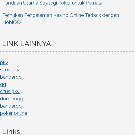
Panduan Utama Strategi Poker untuk Pemula
Temukan Pengalaman Kasino Online Terbaik dengan
HobiQQ
LINK LAINNYA
pkv
situs pkv
bandarqq
qq
situs pkv
dominoqq
bandarqq
poker online
Links