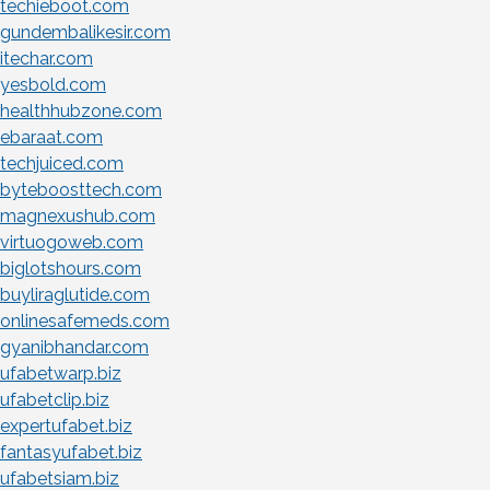
techieboot.com
gundembalikesir.com
itechar.com
yesbold.com
healthhubzone.com
ebaraat.com
techjuiced.com
byteboosttech.com
magnexushub.com
virtuogoweb.com
biglotshours.com
buyliraglutide.com
onlinesafemeds.com
gyanibhandar.com
ufabetwarp.biz
ufabetclip.biz
expertufabet.biz
fantasyufabet.biz
ufabetsiam.biz