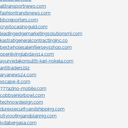
alltransportnews.com
fashiontrandsnews.com
bbcreporters.com
cryptocasinoguid.com
leadingedgemarketingsolutionsmi.com
kastratigeneralcontractinginc.co
bestwholesalenfljerseysshop.com
openlivinglabdays14.com
ayurvedakonsultti-kari-nokela.com
antitraders.biz
aryanews24.com
xscape-it.com
777azino-mobile.com
cobbseniorbowl.com
technowdesign.com
durexsecurityandshipping.com
cityroofingandplannig.com
ivdabergasa.com