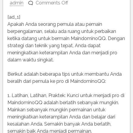
on
admin
Comments Off
Dari
pemula
[ad_1]
ke
Apakah Anda seorang pemula atau pemain
Pro:
berpengalaman, selalu ada ruang untuk perbaikan
Cara
ketika datang untuk bermain MaindominoQQ. Dengan
Meningkatkan
strategi dan teknik yang tepat, Anda dapat
Keterampilan
meningkatkan keterampilan Anda dan menjadi pro
MaindominoQQ
dalam waktu singkat.
Anda
Berikut adalah beberapa tips untuk membantu Anda
beralih dari pemula ke pro di MaindominoQQ:
1. Latihan, Latihan, Praktek: Kunci untuk menjadi pro di
MaindominoQQ adalah berlatih sebanyak mungkin.
Mainkan sebanyak mungkin permainan untuk
meningkatkan keterampilan Anda dan belajar dari
kesalahan Anda. Semakin banyak Anda berlatih,
semakin baik Anda menjadi permainan.