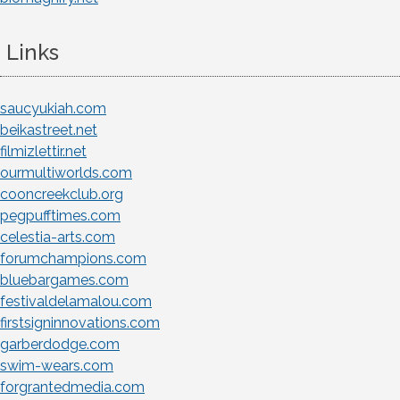
Links
saucyukiah.com
beikastreet.net
filmizlettir.net
ourmultiworlds.com
cooncreekclub.org
pegpufftimes.com
celestia-arts.com
forumchampions.com
bluebargames.com
festivaldelamalou.com
firstsigninnovations.com
garberdodge.com
swim-wears.com
forgrantedmedia.com