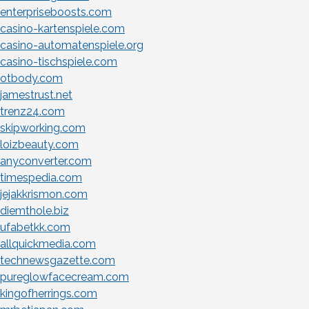
enterpriseboosts.com
casino-kartenspiele.com
casino-automatenspiele.org
casino-tischspiele.com
otbody.com
jamestrust.net
trenz24.com
skipworking.com
loizbeauty.com
anyconverter.com
timespedia.com
jejakkrismon.com
diemthole.biz
ufabetkk.com
allquickmedia.com
technewsgazette.com
pureglowfacecream.com
kingofherrings.com