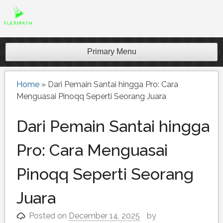
Skip
to
content
Pelajari panduan terbaik untuk memilih situs slot
gacor terpercaya. Dapatkan informasi lengkap
Primary Menu
untuk menemukan situs dengan peluang
menang terbaik.
Home
»
Dari Pemain Santai hingga Pro: Cara
Menguasai Pinoqq Seperti Seorang Juara
Dari Pemain Santai hingga
Pro: Cara Menguasai
Pinoqq Seperti Seorang
Juara
Posted on
December 14, 2025
by