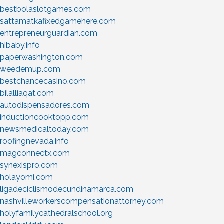
bestbolaslotgames.com
sattamatkafixedgamehere.com
entrepreneurguardian.com
hibaby.info
paperwashington.com
weedemup.com
bestchancecasino.com
bilalliaqat.com
autodispensadores.com
inductioncooktopp.com
newsmedicaltoday.com
roofingnevada.info
magconnectx.com
synexispro.com
holayomi.com
ligadeciclismodecundinamarca.com
nashvilleworkerscompensationattorney.com
holyfamilycathedralschool.org