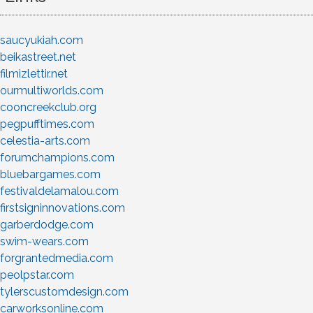
saucyukiah.com
beikastreet.net
filmizlettir.net
ourmultiworlds.com
cooncreekclub.org
pegpufftimes.com
celestia-arts.com
forumchampions.com
bluebargames.com
festivaldelamalou.com
firstsigninnovations.com
garberdodge.com
swim-wears.com
forgrantedmedia.com
peolpstar.com
tylerscustomdesign.com
carworksonline.com