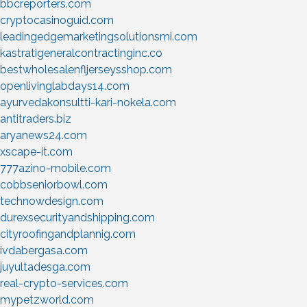
bbcreporters.com
cryptocasinoguid.com
leadingedgemarketingsolutionsmi.com
kastratigeneralcontractinginc.co
bestwholesalenfljerseysshop.com
openlivinglabdays14.com
ayurvedakonsultti-kari-nokela.com
antitraders.biz
aryanews24.com
xscape-it.com
777azino-mobile.com
cobbseniorbowl.com
technowdesign.com
durexsecurityandshipping.com
cityroofingandplannig.com
ivdabergasa.com
juyultadesga.com
real-crypto-services.com
mypetzworld.com