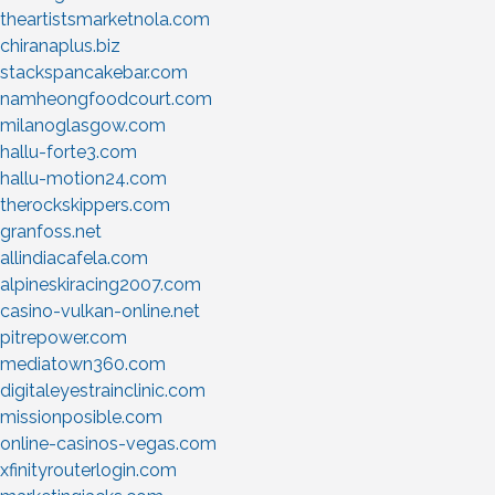
theartistsmarketnola.com
chiranaplus.biz
stackspancakebar.com
namheongfoodcourt.com
milanoglasgow.com
hallu-forte3.com
hallu-motion24.com
therockskippers.com
granfoss.net
allindiacafela.com
alpineskiracing2007.com
casino-vulkan-online.net
pitrepower.com
mediatown360.com
digitaleyestrainclinic.com
missionposible.com
online-casinos-vegas.com
xfinityrouterlogin.com