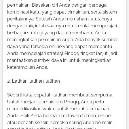
permainan. Biasakan diri Anda dengan berbagai
kombinasi kartu yang dapat dimainkan, serta sistem
penilaiannya. Setelah Anda memahami aturannya
dengan baik, inilah saatnya untuk mulai mempelajari
berbagai strategi yang dapat membantu Anda
meningkatkan permainan Anda. Ada banyak sumber
daya yang tersedia online yang dapat membantu
Anda mempelajari strategi Pinoqq tingkat lanjut, jadi
manfaatkan sumber daya ini untuk meningkatkan
keterampilan Anda.
2. Latihan, latihan, latihan
Seperti kata pepatah, latihan membuat sempurna.
Untuk menjadi pemain pro Pinoqq, Anda perlu
mendedikasikan waktu untuk melatih permainan
Anda. Baik Anda bermain melawan teman, online,
atau berlatih sendiri, semakin sering Anda bermain,