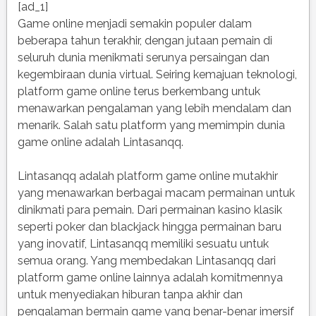
Hiburan
[ad_1]
Tanpa
Game online menjadi semakin populer dalam
Akhir
beberapa tahun terakhir, dengan jutaan pemain di
di
seluruh dunia menikmati serunya persaingan dan
Lintasanqq
kegembiraan dunia virtual. Seiring kemajuan teknologi,
–
platform game online terus berkembang untuk
Masa
menawarkan pengalaman yang lebih mendalam dan
Depan
menarik. Salah satu platform yang memimpin dunia
Game
game online adalah Lintasanqq.
Online
Lintasanqq adalah platform game online mutakhir
yang menawarkan berbagai macam permainan untuk
dinikmati para pemain. Dari permainan kasino klasik
seperti poker dan blackjack hingga permainan baru
yang inovatif, Lintasanqq memiliki sesuatu untuk
semua orang. Yang membedakan Lintasanqq dari
platform game online lainnya adalah komitmennya
untuk menyediakan hiburan tanpa akhir dan
pengalaman bermain game yang benar-benar imersif