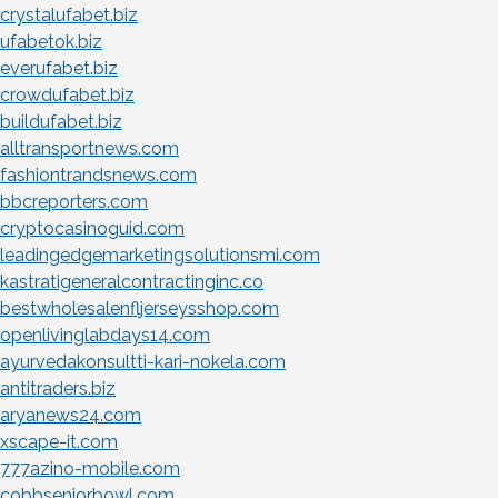
crystalufabet.biz
ufabetok.biz
everufabet.biz
crowdufabet.biz
buildufabet.biz
alltransportnews.com
fashiontrandsnews.com
bbcreporters.com
cryptocasinoguid.com
leadingedgemarketingsolutionsmi.com
kastratigeneralcontractinginc.co
bestwholesalenfljerseysshop.com
openlivinglabdays14.com
ayurvedakonsultti-kari-nokela.com
antitraders.biz
aryanews24.com
xscape-it.com
777azino-mobile.com
cobbseniorbowl.com