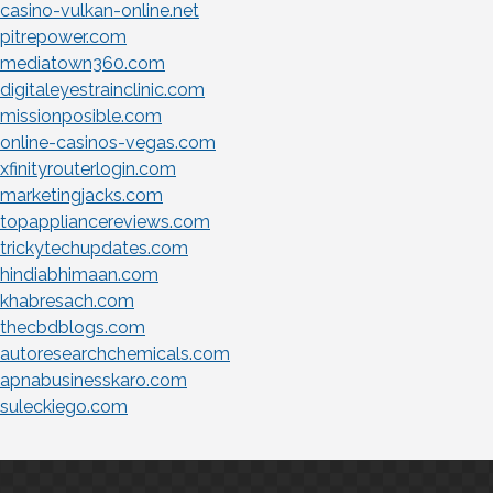
casino-vulkan-online.net
pitrepower.com
mediatown360.com
digitaleyestrainclinic.com
missionposible.com
online-casinos-vegas.com
xfinityrouterlogin.com
marketingjacks.com
topappliancereviews.com
trickytechupdates.com
hindiabhimaan.com
khabresach.com
thecbdblogs.com
autoresearchchemicals.com
apnabusinesskaro.com
suleckiego.com