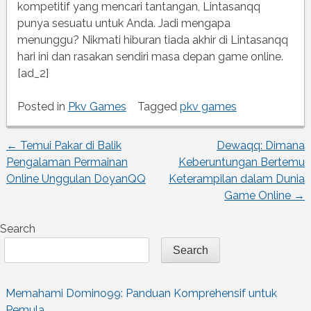
kompetitif yang mencari tantangan, Lintasanqq
punya sesuatu untuk Anda. Jadi mengapa
menunggu? Nikmati hiburan tiada akhir di Lintasanqq
hari ini dan rasakan sendiri masa depan game online.
[ad_2]
Posted in
Pkv Games
Tagged
pkv games
←
Temui Pakar di Balik
Dewaqq: Dimana
Post
Pengalaman Permainan
Keberuntungan Bertemu
Online Unggulan DoyanQQ
Keterampilan dalam Dunia
navigation
Game Online
→
Search
Search
Memahami Domino99: Panduan Komprehensif untuk
Pemula