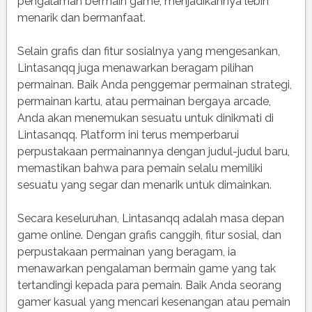
pengalaman bermain game, menjadikannya lebih
menarik dan bermanfaat.
Selain grafis dan fitur sosialnya yang mengesankan,
Lintasanqq juga menawarkan beragam pilihan
permainan. Baik Anda penggemar permainan strategi,
permainan kartu, atau permainan bergaya arcade,
Anda akan menemukan sesuatu untuk dinikmati di
Lintasanqq. Platform ini terus memperbarui
perpustakaan permainannya dengan judul-judul baru,
memastikan bahwa para pemain selalu memiliki
sesuatu yang segar dan menarik untuk dimainkan.
Secara keseluruhan, Lintasanqq adalah masa depan
game online. Dengan grafis canggih, fitur sosial, dan
perpustakaan permainan yang beragam, ia
menawarkan pengalaman bermain game yang tak
tertandingi kepada para pemain. Baik Anda seorang
gamer kasual yang mencari kesenangan atau pemain