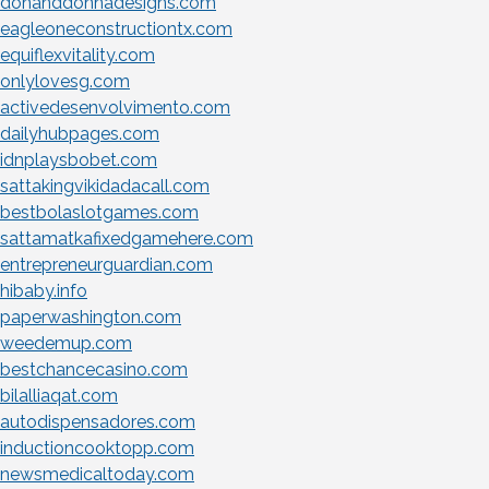
donanddonnadesigns.com
eagleoneconstructiontx.com
equiflexvitality.com
onlylovesg.com
activedesenvolvimento.com
dailyhubpages.com
idnplaysbobet.com
sattakingvikidadacall.com
bestbolaslotgames.com
sattamatkafixedgamehere.com
entrepreneurguardian.com
hibaby.info
paperwashington.com
weedemup.com
bestchancecasino.com
bilalliaqat.com
autodispensadores.com
inductioncooktopp.com
newsmedicaltoday.com