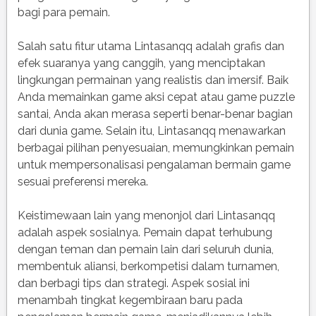
bagi para pemain.
Salah satu fitur utama Lintasanqq adalah grafis dan
efek suaranya yang canggih, yang menciptakan
lingkungan permainan yang realistis dan imersif. Baik
Anda memainkan game aksi cepat atau game puzzle
santai, Anda akan merasa seperti benar-benar bagian
dari dunia game. Selain itu, Lintasanqq menawarkan
berbagai pilihan penyesuaian, memungkinkan pemain
untuk mempersonalisasi pengalaman bermain game
sesuai preferensi mereka.
Keistimewaan lain yang menonjol dari Lintasanqq
adalah aspek sosialnya. Pemain dapat terhubung
dengan teman dan pemain lain dari seluruh dunia,
membentuk aliansi, berkompetisi dalam turnamen,
dan berbagi tips dan strategi. Aspek sosial ini
menambah tingkat kegembiraan baru pada