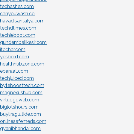
techashes.com
canyouwash.co
havadisantalya.com
techdtimes.com
techieboot.com
gundembalikesir.com
itechar.com
yesbold.com
healthhubzone.com
ebaraat.com
techjuiced.com
byteboosttech.com
magnexushub.com
virtuogoweb.com
biglotshours.com
buyliraglutide.com
onlinesafemeds.com
gyanibhandar.com