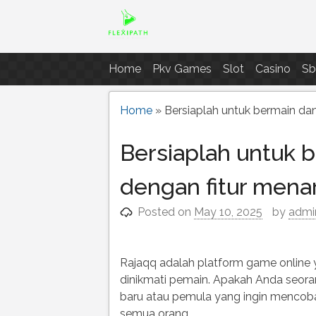
Skip
to
content
Pelajari panduan terbaik untuk 
Home
Pkv Games
Slot
Casino
Sb
peluang menang terbaik.
Home
»
Bersiaplah untuk bermain da
Bersiaplah untuk
dengan fitur mena
Posted on
May 10, 2025
by
admi
Rajaqq adalah platform game online 
dinikmati pemain. Apakah Anda seor
baru atau pemula yang ingin mencoba
semua orang.