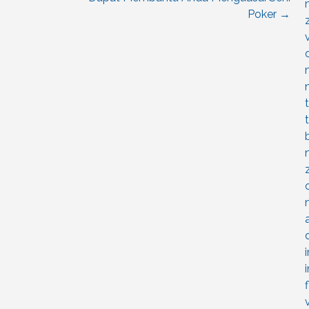
Poker
→