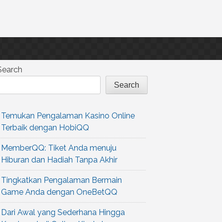
formasi lengkap untuk menemukan situs dengan
Search
Search
Temukan Pengalaman Kasino Online
Terbaik dengan HobiQQ
MemberQQ: Tiket Anda menuju
Hiburan dan Hadiah Tanpa Akhir
Tingkatkan Pengalaman Bermain
Game Anda dengan OneBetQQ
Dari Awal yang Sederhana Hingga