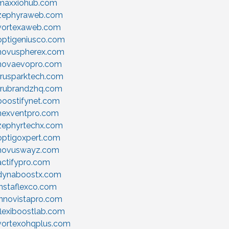
maxxiohub.com
zephyraweb.com
vortexaweb.com
optigeniusco.com
novuspherex.com
novaevopro.com
trusparktech.com
trubrandzhq.com
boostifynet.com
nexventpro.com
zephyrtechx.com
optigoxpert.com
novuswayz.com
actifypro.com
dynaboostx.com
instaflexco.com
innovistapro.com
flexiboostlab.com
vortexohqplus.com