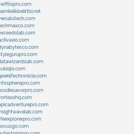
swiftiopro.com
hamilelikbelirtisi.net
versalotech.com
techmaxco.com
exceedolab.com
activaxio.com
dynabytesco.com
stylegurupro.com
datawizardslab.com
cubiqio.com
geeklifechronicle.com
infospherepro.com
foodiesavorpro.com
vortexohq.com
epicadventurepro.com
insightwavelab.com
lifeexplorerpro.com
novusgo.com
bytestormpro.com