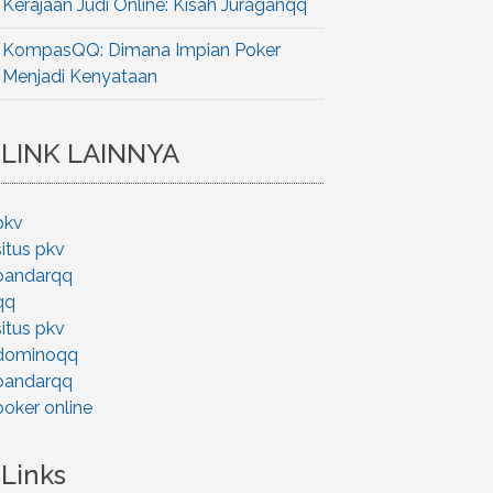
Kerajaan Judi Online: Kisah Juraganqq
KompasQQ: Dimana Impian Poker
Menjadi Kenyataan
LINK LAINNYA
pkv
situs pkv
bandarqq
qq
situs pkv
dominoqq
bandarqq
poker online
Links