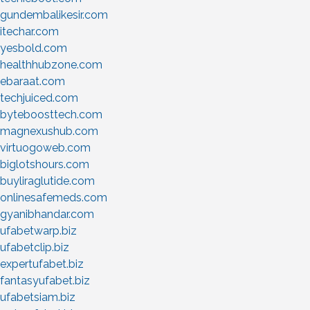
gundembalikesir.com
itechar.com
yesbold.com
healthhubzone.com
ebaraat.com
techjuiced.com
byteboosttech.com
magnexushub.com
virtuogoweb.com
biglotshours.com
buyliraglutide.com
onlinesafemeds.com
gyanibhandar.com
ufabetwarp.biz
ufabetclip.biz
expertufabet.biz
fantasyufabet.biz
ufabetsiam.biz