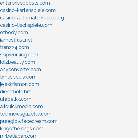
enterpriseboosts.com
casino-kartenspiele.com
casino-automatenspiele.org
casino-tischspiele.com
otbody.com
jamestrust.net
trenz24.com
skipworking.com
loizbeauty.com
anyconverter.com
timespedia.com
jejakkrismon.com
diemthole.biz
ufabetkk.com
allquickmedia.com
technewsgazette.com
pureglowfacecream.com
kingofherrings.com
mrbetjapan.com