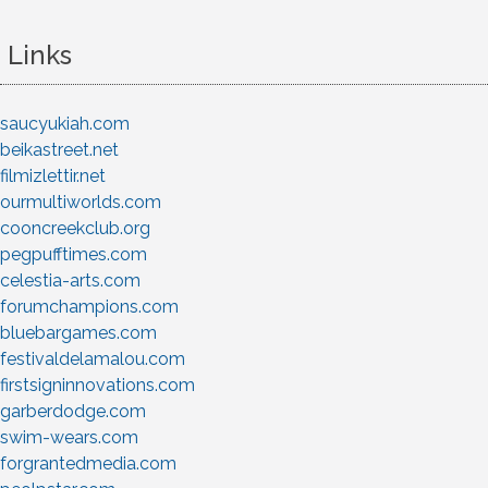
Links
saucyukiah.com
beikastreet.net
filmizlettir.net
ourmultiworlds.com
cooncreekclub.org
pegpufftimes.com
celestia-arts.com
forumchampions.com
bluebargames.com
festivaldelamalou.com
firstsigninnovations.com
garberdodge.com
swim-wears.com
forgrantedmedia.com