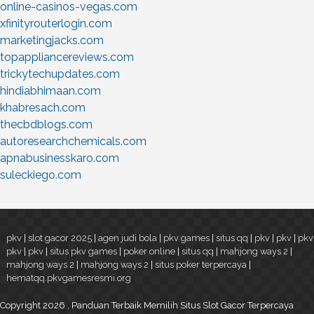
online-casinos-vegas.com
xfinityrouterlogin.com
marketingjacks.com
topappliancereviews.com
trickytechupdates.com
hindiabhimaan.com
khabresach.com
thecbdblogs.com
autoresearchchemicals.com
apnabusinesskaro.com
suleckiego.com
pkv
|
slot gacor 2025
|
agen judi bola
|
pkv games
|
situs qq
|
pkv
|
pkv
|
pkv
pkv
|
pkv
|
situs pkv games
|
poker online
|
situs qq
|
mahjong ways 2
|
mahjong ways 2
|
mahjong ways 2
|
situs poker terpercaya
|
hematqq.pkvgamesresmi.org
Copyright 2026 , Panduan Terbaik Memilih Situs Slot Gacor Terpercaya