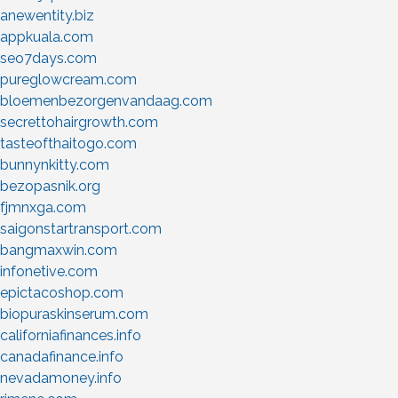
anewentity.biz
appkuala.com
seo7days.com
pureglowcream.com
bloemenbezorgenvandaag.com
secrettohairgrowth.com
tasteofthaitogo.com
bunnynkitty.com
bezopasnik.org
fjmnxga.com
saigonstartransport.com
bangmaxwin.com
infonetive.com
epictacoshop.com
biopuraskinserum.com
californiafinances.info
canadafinance.info
nevadamoney.info