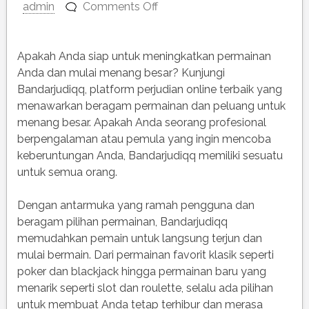
on
admin
Comments Off
Bersiaplah
untuk
Bermain
Apakah Anda siap untuk meningkatkan permainan
dan
Anda dan mulai menang besar? Kunjungi
Menang
Bandarjudiqq, platform perjudian online terbaik yang
bersama
menawarkan beragam permainan dan peluang untuk
Bandarjudiqq:
menang besar. Apakah Anda seorang profesional
Panduan
berpengalaman atau pemula yang ingin mencoba
Komprehensif
keberuntungan Anda, Bandarjudiqq memiliki sesuatu
untuk semua orang.
Dengan antarmuka yang ramah pengguna dan
beragam pilihan permainan, Bandarjudiqq
memudahkan pemain untuk langsung terjun dan
mulai bermain. Dari permainan favorit klasik seperti
poker dan blackjack hingga permainan baru yang
menarik seperti slot dan roulette, selalu ada pilihan
untuk membuat Anda tetap terhibur dan merasa