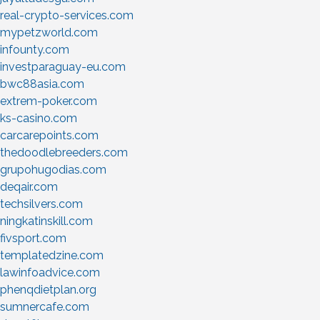
real-crypto-services.com
mypetzworld.com
infounty.com
investparaguay-eu.com
bwc88asia.com
extrem-poker.com
ks-casino.com
carcarepoints.com
thedoodlebreeders.com
grupohugodias.com
deqair.com
techsilvers.com
ningkatinskill.com
fivsport.com
templatedzine.com
lawinfoadvice.com
phenqdietplan.org
sumnercafe.com