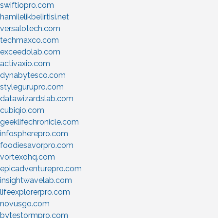
swiftiopro.com
hamilelikbelirtisi.net
versalotech.com
techmaxco.com
exceedolab.com
activaxio.com
dynabytesco.com
stylegurupro.com
datawizardslab.com
cubiqio.com
geeklifechronicle.com
infospherepro.com
foodiesavorpro.com
vortexohq.com
epicadventurepro.com
insightwavelab.com
lifeexplorerpro.com
novusgo.com
bytestormpro.com