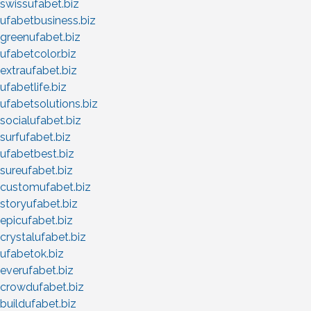
swissufabet.biz
ufabetbusiness.biz
greenufabet.biz
ufabetcolor.biz
extraufabet.biz
ufabetlife.biz
ufabetsolutions.biz
socialufabet.biz
surfufabet.biz
ufabetbest.biz
sureufabet.biz
customufabet.biz
storyufabet.biz
epicufabet.biz
crystalufabet.biz
ufabetok.biz
everufabet.biz
crowdufabet.biz
buildufabet.biz