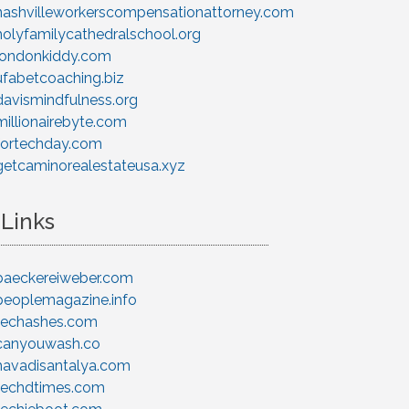
nashvilleworkerscompensationattorney.com
holyfamilycathedralschool.org
londonkiddy.com
ufabetcoaching.biz
davismindfulness.org
millionairebyte.com
fortechday.com
getcaminorealestateusa.xyz
Links
baeckereiweber.com
peoplemagazine.info
techashes.com
canyouwash.co
havadisantalya.com
techdtimes.com