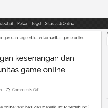
memilih situs slot gacor terpercaya. Dapatkan in
obet88
Poker
Togel
Situs Judi Online
angan dan kegembiraan komunitas game online
gan kesenangan dan
nitas game online
on
n
Comments Off
Bergabunglah
dengan
kesenangan
 online yang baru dan menarik untuk bergabung?