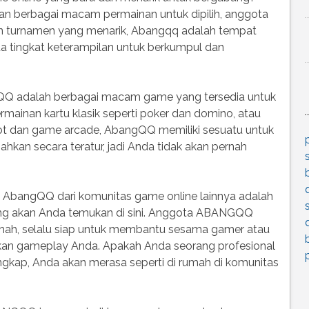
dan
ngan berbagai macam permainan untuk dipilih, anggota
kegembiraan
n turnamen yang menarik, Abangqq adalah tempat
komunitas
 tingkat keterampilan untuk berkumpul dan
game
online
AbangQQ
ngQQ adalah berbagai macam game yang tersedia untuk
ainan kartu klasik seperti poker dan domino, atau
ot dan game arcade, AbangQQ memiliki sesuatu untuk
hkan secara teratur, jadi Anda tidak akan pernah
AbangQQ dari komunitas game online lainnya adalah
ng akan Anda temukan di sini. Anggota ABANGQQ
ah, selalu siap untuk membantu sesama gamer atau
atkan gameplay Anda. Apakah Anda seorang profesional
kap, Anda akan merasa seperti di rumah di komunitas