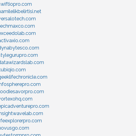
swiftiopro.com
hamilelikbelirtisi.net
versalotech.com
techmaxco.com
exceedolab.com
activaxio.com
dynabytesco.com
stylegurupro.com
datawizardslab.com
cubiqio.com
geeklifechronicle.com
infospherepro.com
foodiesavorpro.com
vortexohq.com
epicadventurepro.com
insightwavelab.com
lifeexplorerpro.com
novusgo.com
bytestormpro.com