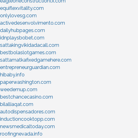
eagleoneconstructiontx.com
equiflexvitality.com
onlylovesg.com
activedesenvolvimento.com
dailyhubpages.com
idnplaysbobet.com
sattakingvikidadacall.com
bestbolaslotgames.com
sattamatkafixedgamehere.com
entrepreneurguardian.com
hibaby.info
paperwashington.com
weedemup.com
bestchancecasino.com
bilalliaqat.com
autodispensadores.com
inductioncooktopp.com
newsmedicaltoday.com
roofingnevada.info