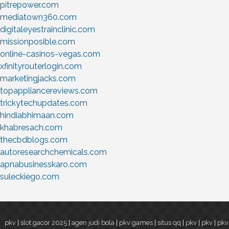
pitrepower.com
mediatown360.com
digitaleyestrainclinic.com
missionposible.com
online-casinos-vegas.com
xfinityrouterlogin.com
marketingjacks.com
topappliancereviews.com
trickytechupdates.com
hindiabhimaan.com
khabresach.com
thecbdblogs.com
autoresearchchemicals.com
apnabusinesskaro.com
suleckiego.com
pkv
|
slot gacor 2025
|
agen judi bola
|
pkv games
|
situs qq
|
pkv
|
pkv
|
pkv