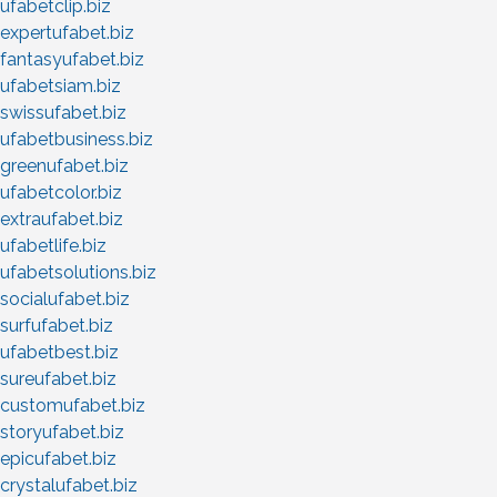
ufabetclip.biz
expertufabet.biz
fantasyufabet.biz
ufabetsiam.biz
swissufabet.biz
ufabetbusiness.biz
greenufabet.biz
ufabetcolor.biz
extraufabet.biz
ufabetlife.biz
ufabetsolutions.biz
socialufabet.biz
surfufabet.biz
ufabetbest.biz
sureufabet.biz
customufabet.biz
storyufabet.biz
epicufabet.biz
crystalufabet.biz