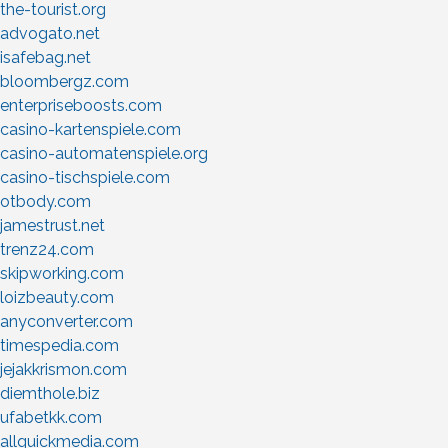
the-tourist.org
advogato.net
isafebag.net
bloombergz.com
enterpriseboosts.com
casino-kartenspiele.com
casino-automatenspiele.org
casino-tischspiele.com
otbody.com
jamestrust.net
trenz24.com
skipworking.com
loizbeauty.com
anyconverter.com
timespedia.com
jejakkrismon.com
diemthole.biz
ufabetkk.com
allquickmedia.com