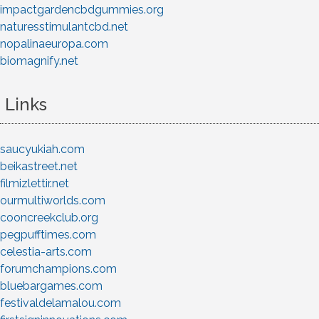
impactgardencbdgummies.org
naturesstimulantcbd.net
nopalinaeuropa.com
biomagnify.net
Links
saucyukiah.com
beikastreet.net
filmizlettir.net
ourmultiworlds.com
cooncreekclub.org
pegpufftimes.com
celestia-arts.com
forumchampions.com
bluebargames.com
festivaldelamalou.com