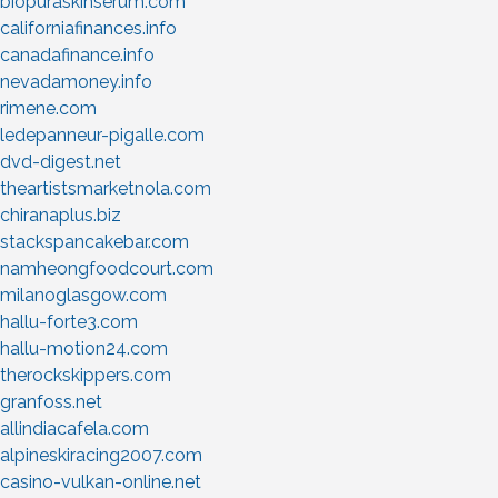
biopuraskinserum.com
californiafinances.info
canadafinance.info
nevadamoney.info
rimene.com
ledepanneur-pigalle.com
dvd-digest.net
theartistsmarketnola.com
chiranaplus.biz
stackspancakebar.com
namheongfoodcourt.com
milanoglasgow.com
hallu-forte3.com
hallu-motion24.com
therockskippers.com
granfoss.net
allindiacafela.com
alpineskiracing2007.com
casino-vulkan-online.net