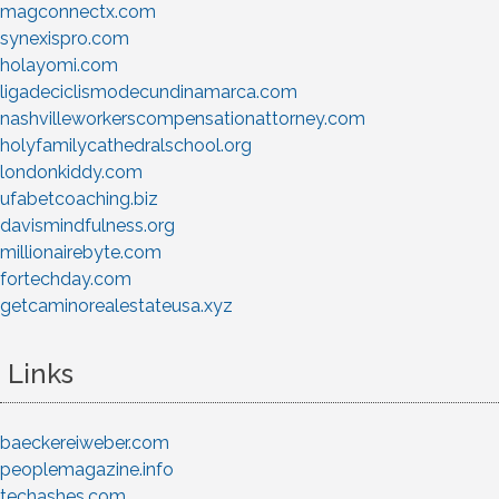
magconnectx.com
synexispro.com
holayomi.com
ligadeciclismodecundinamarca.com
nashvilleworkerscompensationattorney.com
holyfamilycathedralschool.org
londonkiddy.com
ufabetcoaching.biz
davismindfulness.org
millionairebyte.com
fortechday.com
getcaminorealestateusa.xyz
Links
baeckereiweber.com
peoplemagazine.info
techashes.com