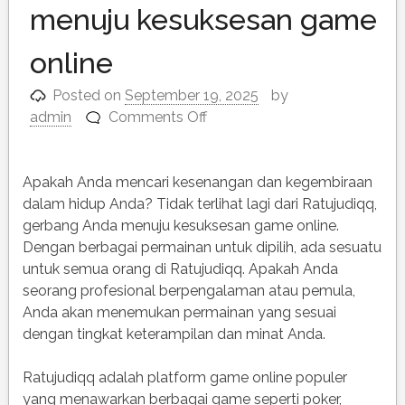
menuju kesuksesan game
online
Posted on
September 19, 2025
by
on
admin
Comments Off
Bergabunglah
dengan
kesenangan
Apakah Anda mencari kesenangan dan kegembiraan
dan
dalam hidup Anda? Tidak terlihat lagi dari Ratujudiqq,
kegembiraan
gerbang Anda menuju kesuksesan game online.
di
Dengan berbagai permainan untuk dipilih, ada sesuatu
Ratujudiqq:
untuk semua orang di Ratujudiqq. Apakah Anda
Gateway
seorang profesional berpengalaman atau pemula,
Anda
Anda akan menemukan permainan yang sesuai
menuju
dengan tingkat keterampilan dan minat Anda.
kesuksesan
game
Ratujudiqq adalah platform game online populer
online
yang menawarkan berbagai game seperti poker,