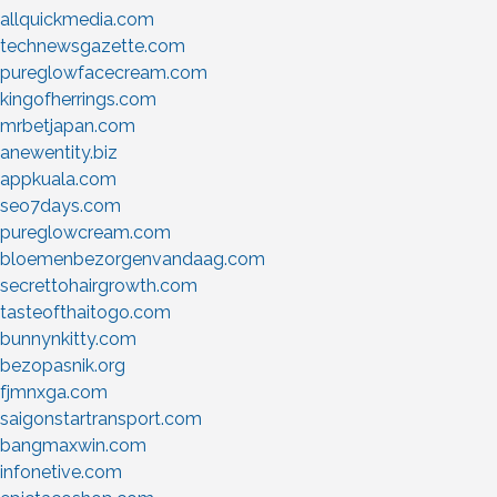
allquickmedia.com
technewsgazette.com
pureglowfacecream.com
kingofherrings.com
mrbetjapan.com
anewentity.biz
appkuala.com
seo7days.com
pureglowcream.com
bloemenbezorgenvandaag.com
secrettohairgrowth.com
tasteofthaitogo.com
bunnynkitty.com
bezopasnik.org
fjmnxga.com
saigonstartransport.com
bangmaxwin.com
infonetive.com