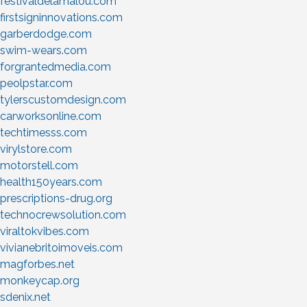
festivaldelamalou.com
firstsigninnovations.com
garberdodge.com
swim-wears.com
forgrantedmedia.com
peolpstar.com
tylerscustomdesign.com
carworksonline.com
techtimesss.com
virylstore.com
motorstell.com
health150years.com
prescriptions-drug.org
technocrewsolution.com
viraltokvibes.com
vivianebritoimoveis.com
magforbes.net
monkeycap.org
sdenix.net