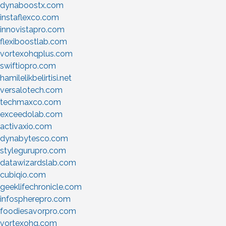
dynaboostx.com
instaflexco.com
innovistapro.com
flexiboostlab.com
vortexohqplus.com
swiftiopro.com
hamilelikbelirtisi.net
versalotech.com
techmaxco.com
exceedolab.com
activaxio.com
dynabytesco.com
stylegurupro.com
datawizardslab.com
cubiqio.com
geeklifechronicle.com
infospherepro.com
foodiesavorpro.com
vortexohq.com