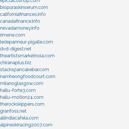
epictacoshop.com
biopuraskinserum.com
californiafinances.info
canadafinance.info
nevadamoney.info
rimene.com
ledepanneur-pigalle.com
dvd-digest.net
theartistsmarketnola.com
chiranaplus.biz
stackspancakebar.com
namheongfoodcourt.com
milanoglasgow.com
hallu-forte3.com
hallu-motion24.com
therockskippers.com
granfoss.net
allindiacafela.com
alpineskiracing2007.com