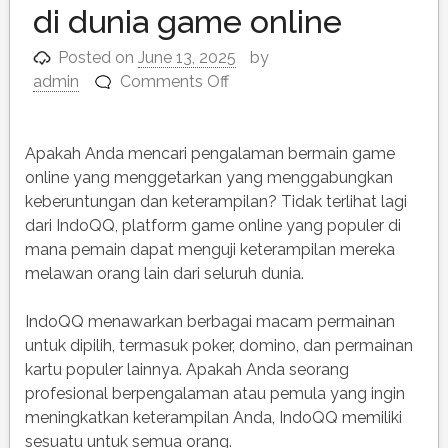
di dunia game online
Posted on
June 13, 2025
by
on
admin
Comments Off
Bergabunglah
dengan
kegembiraan
Apakah Anda mencari pengalaman bermain game
di
online yang menggetarkan yang menggabungkan
IndoQQ:
keberuntungan dan keterampilan? Tidak terlihat lagi
di
dari IndoQQ, platform game online yang populer di
mana
mana pemain dapat menguji keterampilan mereka
keberuntungan
melawan orang lain dari seluruh dunia.
memenuhi
keterampilan
IndoQQ menawarkan berbagai macam permainan
di
untuk dipilih, termasuk poker, domino, dan permainan
dunia
kartu populer lainnya. Apakah Anda seorang
game
profesional berpengalaman atau pemula yang ingin
online
meningkatkan keterampilan Anda, IndoQQ memiliki
sesuatu untuk semua orang.