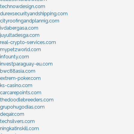
technowdesign.com
durexsecurityandshipping.com
cityroofingandplannig.com
ivdabergasa.com
juyultadesga.com
real-crypto-services.com
mypetzworld.com
infounty.com
investparaguay-eu.com
bwc88asia.com
extrem-poker.com
ks-casino.com
carcarepoints.com
thedoodlebreeders.com
grupohugodias.com
deqair.com
techsilvers.com
ningkatinskill.com