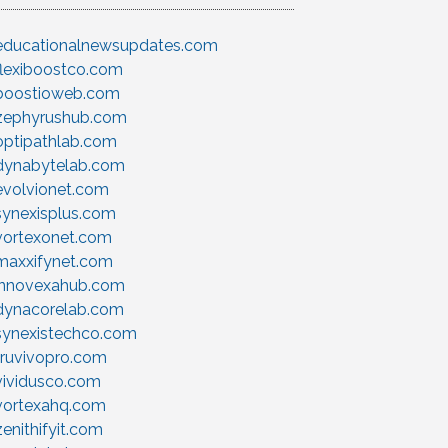
educationalnewsupdates.com
flexiboostco.com
boostioweb.com
zephyrushub.com
optipathlab.com
dynabytelab.com
evolvionet.com
synexisplus.com
vortexonet.com
maxxifynet.com
innovexahub.com
dynacorelab.com
synexistechco.com
truvivopro.com
vividusco.com
vortexahq.com
zenithifyit.com