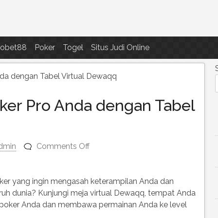
memilih situs slot gacor terpercaya. Dapatkan in
obet88
Poker
Togel
Situs Judi Online
nda dengan Tabel Virtual Dewaqq
ker Pro Anda dengan Tabel
on
dmin
Comments Off
Bebaskan
Batin
Poker
er yang ingin mengasah keterampilan Anda dan
Pro
uruh dunia? Kunjungi meja virtual Dewaqq, tempat Anda
Anda
l poker Anda dan membawa permainan Anda ke level
dengan