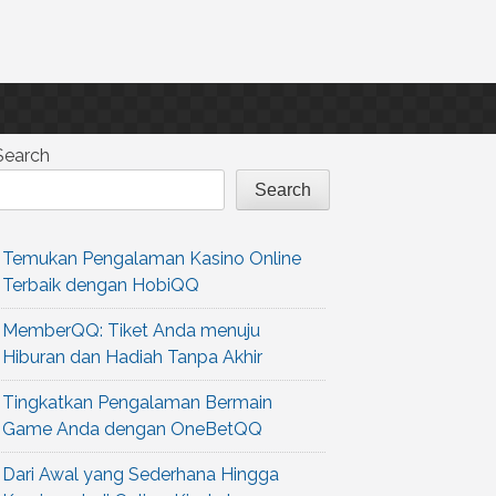
formasi lengkap untuk menemukan situs dengan
Search
Search
Temukan Pengalaman Kasino Online
Terbaik dengan HobiQQ
MemberQQ: Tiket Anda menuju
Hiburan dan Hadiah Tanpa Akhir
Tingkatkan Pengalaman Bermain
Game Anda dengan OneBetQQ
Dari Awal yang Sederhana Hingga