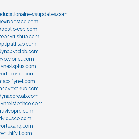
educationalnewsupdates.com
flexiboostco.com
boostioweb.com
zephyrushub.com
optipathlab.com
dynabytelab.com
evolvionet.com
synexisplus.com
vortexonet.com
maxxifynet.com
innovexahub.com
dynacorelab.com
synexistechco.com
truvivopro.com
vividusco.com
vortexahq.com
zenithifyit.com