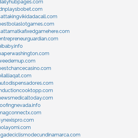
dailyhubpages.com
idnplaysbobet.com
sattakingvikidadacall.com
bestbolaslotgames.com
sattamatkafixedgamehere.com
entrepreneurguardian.com
hibaby.info
paperwashington.com
weedemup.com
bestchancecasino.com
bilalliaqat.com
autodispensadores.com
inductioncooktopp.com
newsmedicaltoday.com
roofingnevada.info
magconnectx.com
synexispro.com
holayomi.com
ligadeciclismodecundinamarca.com