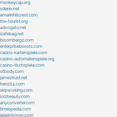
monkeycap.org
sdenix.net
amarinhillcrest.com
the-tourist.org
advogato.net
isafebag.net
bloombergz.com
enterpriseboosts.com
casino-kartenspiele.com
casino-automatenspiele.org
casino-tischspiele.com
otbody.com
jamestrust.net
trenz24.com
skipworking.com
loizbeauty.com
anyconverter.com
timespedia.com
jejakkrismon.com