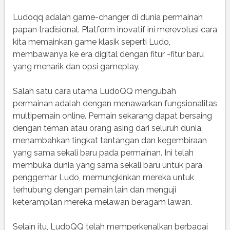
Ludoqq
merevolusi
Ludoqq adalah game-changer di dunia permainan
permainan
papan tradisional. Platform inovatif ini merevolusi cara
papan
kita memainkan game klasik seperti Ludo,
tradisional
membawanya ke era digital dengan fitur -fitur baru
yang menarik dan opsi gameplay.
Salah satu cara utama LudoQQ mengubah
permainan adalah dengan menawarkan fungsionalitas
multipemain online. Pemain sekarang dapat bersaing
dengan teman atau orang asing dari seluruh dunia,
menambahkan tingkat tantangan dan kegembiraan
yang sama sekali baru pada permainan. Ini telah
membuka dunia yang sama sekali baru untuk para
penggemar Ludo, memungkinkan mereka untuk
terhubung dengan pemain lain dan menguji
keterampilan mereka melawan beragam lawan.
Selain itu, LudoQQ telah memperkenalkan berbagai