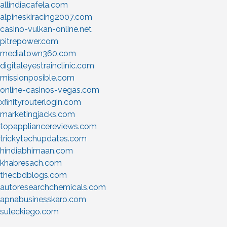
allindiacafela.com
alpineskiracing2007.com
casino-vulkan-online.net
pitrepower.com
mediatown360.com
digitaleyestrainclinic.com
missionposible.com
online-casinos-vegas.com
xfinityrouterlogin.com
marketingjacks.com
topappliancereviews.com
trickytechupdates.com
hindiabhimaan.com
khabresach.com
thecbdblogs.com
autoresearchchemicals.com
apnabusinesskaro.com
suleckiego.com