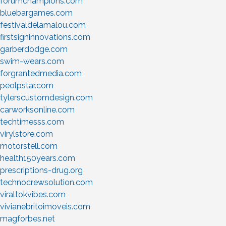
forumchampions.com
bluebargames.com
festivaldelamalou.com
firstsigninnovations.com
garberdodge.com
swim-wears.com
forgrantedmedia.com
peolpstar.com
tylerscustomdesign.com
carworksonline.com
techtimesss.com
virylstore.com
motorstell.com
health150years.com
prescriptions-drug.org
technocrewsolution.com
viraltokvibes.com
vivianebritoimoveis.com
magforbes.net