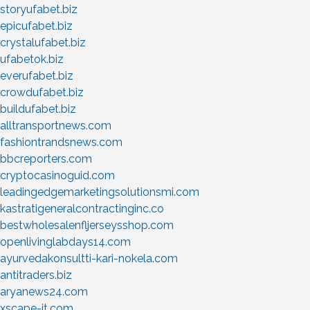
storyufabet.biz
epicufabet.biz
crystalufabet.biz
ufabetok.biz
everufabet.biz
crowdufabet.biz
buildufabet.biz
alltransportnews.com
fashiontrandsnews.com
bbcreporters.com
cryptocasinoguid.com
leadingedgemarketingsolutionsmi.com
kastratigeneralcontractinginc.co
bestwholesalenfljerseysshop.com
openlivinglabdays14.com
ayurvedakonsultti-kari-nokela.com
antitraders.biz
aryanews24.com
xscape-it.com