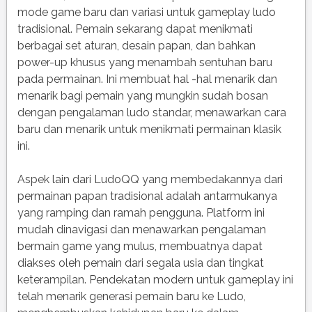
mode game baru dan variasi untuk gameplay ludo
tradisional. Pemain sekarang dapat menikmati
berbagai set aturan, desain papan, dan bahkan
power-up khusus yang menambah sentuhan baru
pada permainan. Ini membuat hal -hal menarik dan
menarik bagi pemain yang mungkin sudah bosan
dengan pengalaman ludo standar, menawarkan cara
baru dan menarik untuk menikmati permainan klasik
ini.
Aspek lain dari LudoQQ yang membedakannya dari
permainan papan tradisional adalah antarmukanya
yang ramping dan ramah pengguna. Platform ini
mudah dinavigasi dan menawarkan pengalaman
bermain game yang mulus, membuatnya dapat
diakses oleh pemain dari segala usia dan tingkat
keterampilan. Pendekatan modern untuk gameplay ini
telah menarik generasi pemain baru ke Ludo,