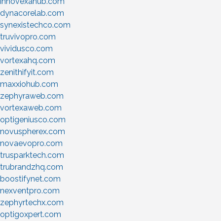
innovexahub.com
dynacorelab.com
synexistechco.com
truvivopro.com
vividusco.com
vortexahq.com
zenithifyit.com
maxxiohub.com
zephyraweb.com
vortexaweb.com
optigeniusco.com
novuspherex.com
novaevopro.com
trusparktech.com
trubrandzhq.com
boostifynet.com
nexventpro.com
zephyrtechx.com
optigoxpert.com