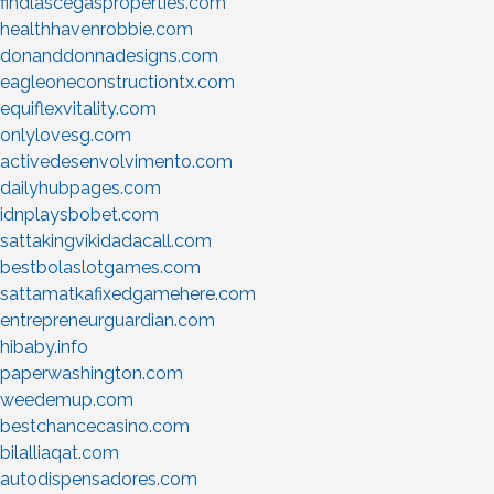
findlascegasproperties.com
healthhavenrobbie.com
donanddonnadesigns.com
eagleoneconstructiontx.com
equiflexvitality.com
onlylovesg.com
activedesenvolvimento.com
dailyhubpages.com
idnplaysbobet.com
sattakingvikidadacall.com
bestbolaslotgames.com
sattamatkafixedgamehere.com
entrepreneurguardian.com
hibaby.info
paperwashington.com
weedemup.com
bestchancecasino.com
bilalliaqat.com
autodispensadores.com