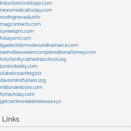
inductioncooktopp.com
newsmedicaltoday.com
roofingnevada.info
magconnectx.com
synexispro.com
holayomi.com
ligadeciclismodecundinamarca.com
nashvilleworkerscompensationattorney.com
holyfamilycathedralschool.org
londonkiddy.com
ufabetcoaching.biz
davismindfulness.org
millionairebyte.com
fortechday.com
getcaminorealestateusa.xyz
Links