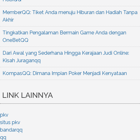
MemberQQ: Tiket Anda menuju Hiburan dan Hadiah Tanpa
Akhir
Tingkatkan Pengalaman Bermain Game Anda dengan
OneBetQQ
Dari Awal yang Sederhana Hingga Kerajaan Judi Online:
Kisah Juraganqq
KompasQQ: Dimana Impian Poker Menjadi Kenyataan
LINK LAINNYA
pkv
situs pkv
bandarqq
qq